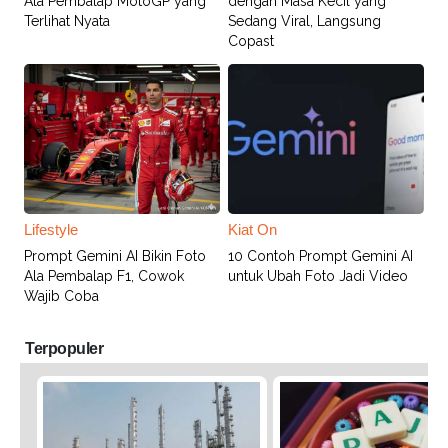
Ala Pembalap MotoGP yang
dengan Masa Kecil yang
Terlihat Nyata
Sedang Viral, Langsung
Copast
Lifestyle
Kiat On
Prompt Gemini AI Bikin Foto
10 Contoh Prompt Gemini AI
Ala Pembalap F1, Cowok
untuk Ubah Foto Jadi Video
Wajib Coba
Terpopuler