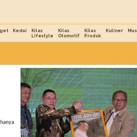
get
Kedai
Kilas
Kilas
Kilas
Kuliner
Mus
Lifestyle
Otomotif
Produk
 hanya