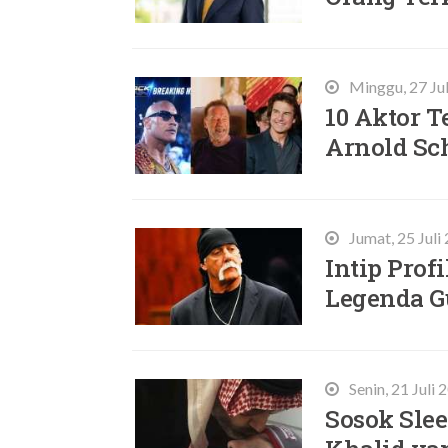
Minggu, 27 Ju
10 Aktor T
Arnold Sc
Jumat, 25 Juli
Intip Prof
Legenda G
Senin, 21 Juli
Sosok Slee