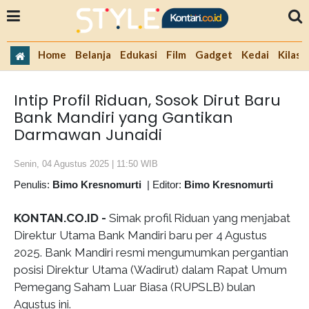
Home
Belanja
Edukasi
Film
Gadget
Kedai
Kilas 
Intip Profil Riduan, Sosok Dirut Baru
Bank Mandiri yang Gantikan
Darmawan Junaidi
Senin, 04 Agustus 2025 | 11:50 WIB
Penulis:
Bimo Kresnomurti
|
Editor:
Bimo Kresnomurti
KONTAN.CO.ID -
Simak profil Riduan yang menjabat
Direktur Utama Bank Mandiri baru per 4 Agustus
2025. Bank Mandiri resmi mengumumkan pergantian
posisi Direktur Utama (Wadirut) dalam Rapat Umum
Pemegang Saham Luar Biasa (RUPSLB) bulan
Agustus ini.