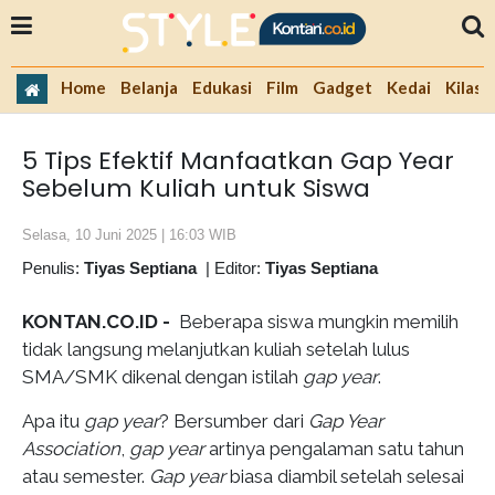
Home
Belanja
Edukasi
Film
Gadget
Kedai
Kilas 
5 Tips Efektif Manfaatkan Gap Year
Sebelum Kuliah untuk Siswa
Selasa, 10 Juni 2025 | 16:03 WIB
Penulis:
Tiyas Septiana
|
Editor:
Tiyas Septiana
KONTAN.CO.ID -
Beberapa siswa mungkin memilih
tidak langsung melanjutkan kuliah setelah lulus
SMA/SMK dikenal dengan istilah
gap year
.
Apa itu
gap year
? Bersumber dari
Gap Year
Association
,
gap year
artinya pengalaman satu tahun
atau semester.
Gap year
biasa diambil setelah selesai