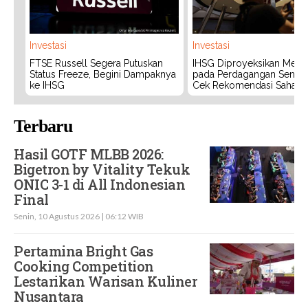
Investasi
Investasi
FTSE Russell Segera Putuskan
IHSG Diproyeksikan Meng
Status Freeze, Begini Dampaknya
pada Perdagangan Senin (
ke IHSG
Cek Rekomendasi Saham
Terbaru
Hasil GOTF MLBB 2026:
Bigetron by Vitality Tekuk
ONIC 3-1 di All Indonesian
Final
Senin, 10 Agustus 2026 | 06:12 WIB
Pertamina Bright Gas
Cooking Competition
Lestarikan Warisan Kuliner
Nusantara