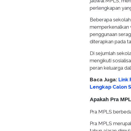
jadwal MPLS, menj
perlengkapan yang
Beberapa sekolah
memperkenalkan wa
penggunaan serag
diterapkan pada ta
Di sejumlah sekola
mengikuti sosiali
peran keluarga da
Baca Juga:
Link
Lengkap Calon 
Apakah Pra MP
Pra MPLS berbeda
Pra MPLS merupak
tahun ajaran dimu