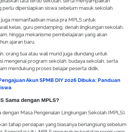
elaskan tata tertib sekolah, serta menyampaikan
 perlu dipersiapkan siswa sebelum masuk sekolah.
 juga memanfaatkan masa pra MPLS untuk
li kelas, guru pendamping, denah lingkungan sekolah,
am, hingga mekanisme pembelajaran yang akan
hun ajaran baru.
h, orang tua atau wali murid juga diundang untuk
sasi mengenai program sekolah, budaya sekolah, serta
lam mendukung proses belajar peserta didik.
 Pengajuan Akun SPMB DIY 2026 Dibuka: Panduan
Siswa
LS Sama dengan MPLS?
 dengan Masa Pengenalan Lingkungan Sekolah (MPLS).
an tahap persiapan yang biasanya berlangsung sebelum
lai. Sementara itu, MPLS merupakan kegiatan resmi yang