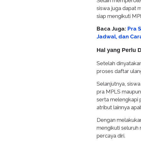
Selain memperoleh
siswa juga dapat m
siap mengikuti MP
Baca Juga:
Pra 
Jadwal, dan Car
Hal yang Perlu 
Setelah dinyataka
proses daftar ulan
Selanjutnya, sisw
pra MPLS maupun 
serta melengkapi p
atribut lainnya apa
Dengan melakukan 
mengikuti seluruh
percaya diri.