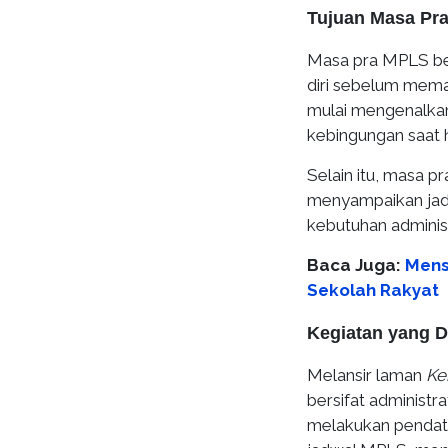
Tujuan Masa Pr
Masa pra MPLS be
diri sebelum memas
mulai mengenalkan
kebingungan saat 
Selain itu, masa 
menyampaikan jadw
kebutuhan administ
Baca Juga:
Mens
Sekolah Rakyat
Kegiatan yang 
Melansir laman
Ke
bersifat administr
melakukan pendata