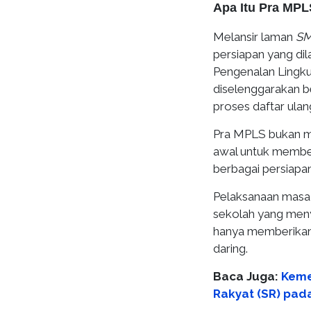
Apa Itu Pra MP
Melansir laman
SM
persiapan yang di
Pengenalan Lingku
diselenggarakan 
proses daftar ulang
Pra MPLS bukan me
awal untuk member
berbagai persiapan
Pelaksanaan masa 
sekolah yang meny
hanya memberikan 
daring.
Baca Juga:
Keme
Rakyat (SR) pad