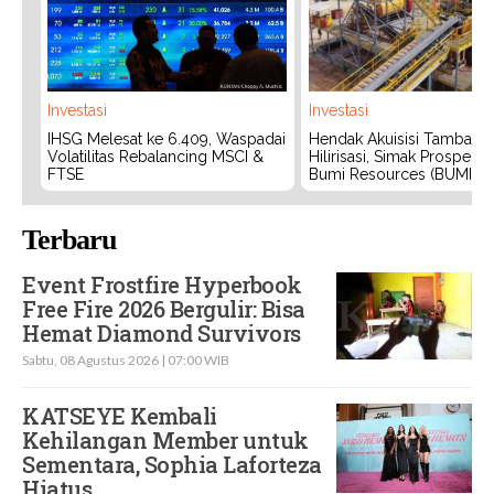
Investasi
Investasi
IHSG Melesat ke 6.409, Waspadai
Hendak Akuisisi Tambang
Volatilitas Rebalancing MSCI &
Hilirisasi, Simak Prospek
FTSE
Bumi Resources (BUMI)
Terbaru
Event Frostfire Hyperbook
Free Fire 2026 Bergulir: Bisa
Hemat Diamond Survivors
Sabtu, 08 Agustus 2026 | 07:00 WIB
KATSEYE Kembali
Kehilangan Member untuk
Sementara, Sophia Laforteza
Hiatus