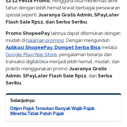
12.12 Pesta Promo,
Pengguna bisa menikmati akhir
tahun dengan lebih hemat lewat berbagai penawaran
spesial seperti:
Juaranya Gratis Admin, SPayLater
Flash Sale Rp12, dan Serba Seribu
.
Promo ShopeePay
lainnya dapat ditemukan dengan
mudah di
halaman promosi
. Dengan mengunduh
Aplikasi ShopeePay, Dompet Serba Bisa
melalui
Google Play/App Store
, pengalaman belanja dan
transaksi digital bisa menjadi lebih hemat, mudah, dan
praktis menggunakan promo
Juaranya Gratis
Admin
,
SPayLater Flash Sale Rp12
, dan
Serba
Seribu
.
Selanjutnya:
Ditjen Pajak Temukan Banyak Wajib Pajak
Minerba Tidak Patuh Pajak