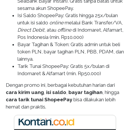
SeaBank Bayar Instan). Gratis tanpa batas untuk
sesama akun ShopeePay.
Isi Saldo ShopeePay
: Gratis hingga 25x/bulan
untuk isi saldo
online
melalui Bank Transfer/VA,
Direct Debit
, atau
offline
di Indomaret, Alfamart,
Pos Indonesia (min. Rp10.000)
Bayar Tagihan & Token
: Gratis admin untuk beli
token PLN, bayar tagihan PLN, PBB, PDAM, dan
lainnya.
Tarik Tunai
ShopeePay
: Gratis 5x/bulan di
Indomaret & Alfamart (min. Rp50.000)
Dengan promo ini, berbagai kebutuhan harian dari
cara kirim uang
,
isi saldo
,
bayar tagihan
, hingga
cara tarik tunai ShopeePay
bisa dilakukan lebih
hemat dan praktis.