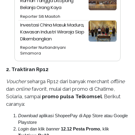
Rumah Tangga Ditopang
Belanja Orang Kaya
Reporter Siti Masitoh
Investasi China Masuk Madura,
Kawasan Industri Wiraraja Siap
Dikembangkan
Reporter Nurtiandriyani
Simamora
2. Traktiran Rp12
Voucher
seharga Rp12 dari banyak merchant
offline
dan
online
favorit, mulai dari promo di Chatime,
Solaria, sampai
promo pulsa Telkomsel
. Berikut
caranya:
Download
aplikasi ShopeePay di App Store atau Google
Playstore
Login
dan klik
banner
12.12 Pesta Promo
, klik