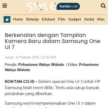
Home
Belanja
Edukasi
Film
Gadget
Kedai
Kilas 
Berkenalan dengan Tampilan
Kamera Baru dalam Samsung One
UI 7
Jumat, 14 Februari 2025 | 13:33 WIB
Penulis:
Prihastomo Wahyu Widodo
|
Editor:
Prihastomo
Wahyu Widodo
KONTAN.CO.ID -
Sistem operasi One UI 7 untuk HP
Samsung telah resmi dirilis. Tentu ada cukup banyak
perubahan yang diberikan.
Samsung resmi memperkenalkan One UI 7 dalam