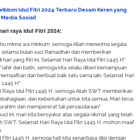
wibbon Idul Fitri 2024 Terbaru Desain Keren yang
 Media Sosial!
ri raya Idul Fitri 2024:
ahu minna wa minkum, semoga Allah menerima segala
ta selama bulan suci Ramadhan dan memberikan
hari yang fitri ini. Selamat Hari Raya Idul Fitri 1445 H"
lahir dan batin, semoga kita selalu diberi kemampuan
 memaafkan dan berbuat baik satu sama lain. Selamat Hari
ri 1445 H"
i Raya Idul Fitri 1445 H, semoga Allah SWT memberikan
ebahagiaan, dan keberkahan untuk kita semua. Mari terus
turahim dan mempererat tali persaudaraan"
suci ini, mari kita bersyukur atas segala nikmat yang telah
lah SWT. Selamat Hari Raya Idul Fitri 1445 H, mohon maaf
.
 Fitri 1445 H, semoga hati kita senantiasa diisi dengan