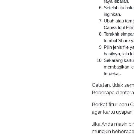
raya lebaran.
Setelah itu bak
inginkan.
Ubah atau tamb
Canva Idul Fitri
Terakhir simpan
tombol Share ya
Pilih jenis fil
hasilnya, lalu k
Sekarang kartu 
membagikan lew
terdekat.
Catatan, tidak sem
Beberapa diantar
Berkat fitur baru
agar kartu ucapan t
Jika Anda masih bi
mungkin beberapa c