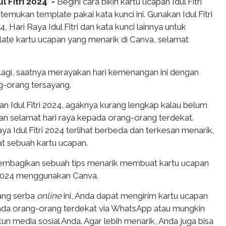
l Fitri 2024
-
Begini cara bikin kartu ucapan Idul Fitri
temukan template pakai kata kunci ini. Gunakan Idul Fitri
 Hari Raya Idul Fitri dan kata kunci lainnya untuk
te kartu ucapan yang menarik di Canva, selamat
lagi, saatnya merayakan hari kemenangan ini dengan
g-orang tersayang.
an Idul Fitri 2024, agaknya kurang lengkap kalau belum
n selamat hari raya kepada orang-orang terdekat.
aya Idul Fitri 2024 terlihat berbeda dan terkesan menarik,
 sebuah kartu ucapan.
n membagikan sebuah tips menarik membuat kartu ucapan
ri 2024 menggunakan Canva.
yang serba
online
ini, Anda dapat mengirim kartu ucapan
epada orang-orang terdekat via WhatsApp atau mungkin
 media sosial Anda. Agar lebih menarik, Anda juga bisa