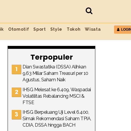
ik
Otomotif
Sport
Style
Tokoh
Wisata
LOGI
Terpopuler
Dian Swastatika (DSSA) Alihkan
9,63 Miliar Saham Treasuri per 10
Agustus, Saham Naik
IHSG Melesat ke 6.409, Waspadai
Volatilitas Rebalancing MSCI &
FTSE
IHSG Berpeluang Uji Level 6.400,
Simak Rekomendasi Saham TPIA,
CDIA, DSSA hingga BACH