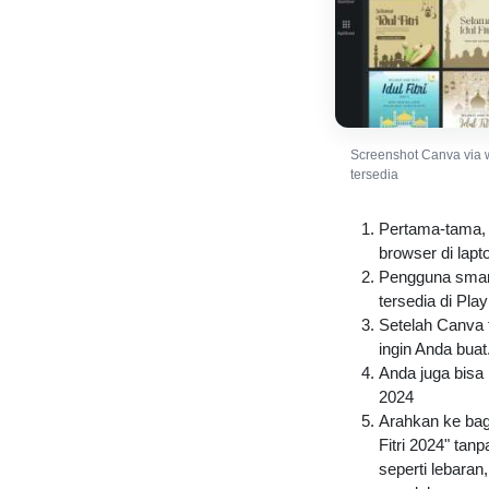
Screenshot Canva via 
tersedia
Pertama-tama, 
browser di lapt
Pengguna smart
tersedia di Pla
Setelah Canva 
ingin Anda bua
Anda juga bisa
2024
Arahkan ke bag
Fitri 2024" tan
seperti lebaran