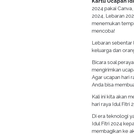
Kartu Ucapan Idu
2024 pakai Canva, 
2024, Lebaran 2024,
menemukan templa
mencoba!
Lebaran sebentar 
keluarga dan oran
Bicara soal peraya
mengirimkan ucapa
Agar ucapan hari r
Anda bisa membuat
Kali ini kita aka
hari raya Idul Fit
Di era teknologi 
Idul Fitri 2024 k
membagikan ke akun