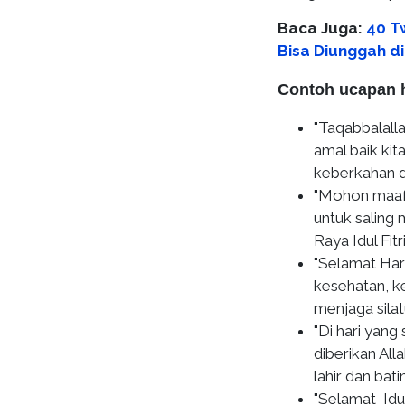
Baca Juga:
40 T
Bisa Diunggah di
Contoh ucapan ha
"Taqabbalall
amal baik ki
keberkahan di 
"Mohon maaf 
untuk saling
Raya Idul Fit
"Selamat Har
kesehatan, k
menjaga sila
"Di hari yang 
diberikan Al
lahir dan batin
"Selamat Idul