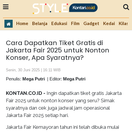
Home
Belanja
Edukasi
Film
Gadget
Kedai
Kilas 
Cara Dapatkan Tiket Gratis di
Jakarta Fair 2025 untuk Nonton
Konser, Apa Syaratnya?
Senin, 30 Juni 2025 | 16:11 WIB
Penulis:
Mega Putri
|
Editor:
Mega Putri
KONTAN.CO.ID -
Ingin dapatkan tiket gratis Jakarta
Fair 2025 untuk nonton konser yang seru? Simak
syaratnya dan cek juga jadwal jam operasional
Jakarta Fair 2025 setiap hari.
Jakarta Fair Kemayoran tahun ini telah dibuka mulai