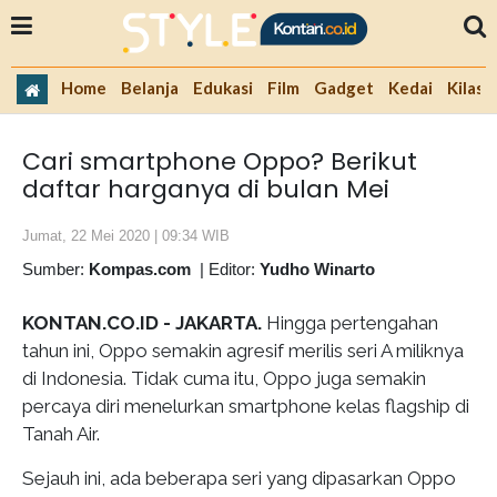
Home
Belanja
Edukasi
Film
Gadget
Kedai
Kilas 
Cari smartphone Oppo? Berikut
daftar harganya di bulan Mei
Jumat, 22 Mei 2020 | 09:34 WIB
Sumber:
Kompas.com
|
Editor:
Yudho Winarto
KONTAN.CO.ID -
JAKARTA.
Hingga pertengahan
tahun ini, Oppo semakin agresif merilis seri A miliknya
di Indonesia. Tidak cuma itu, Oppo juga semakin
percaya diri menelurkan smartphone kelas flagship di
Tanah Air.
Sejauh ini, ada beberapa seri yang dipasarkan Oppo