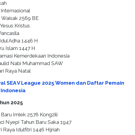
skah
 Internasional
ya Waisak 2569 BE
 Yesus Kristus
 Pancasila
 Idul Adha 1446 H
aru Islam 1447 H
klamasi Kemerdekaan Indonesia
Maulid Nabi Muhammad SAW
ri Raya Natal
al SEA V League 2025 Women dan Daftar Pemain
i Indonesia
ahun 2025
n Baru Imlek 2576 Kongzili
Suci Nyepi Tahun Baru Saka 1947
ari Raya Idulfitri 1446 Hijriah