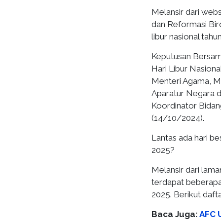
Melansir dari web
dan Reformasi Birok
libur nasional tah
Keputusan Bersam
Hari Libur Nasion
Menteri Agama, Me
Aparatur Negara d
Koordinator Bida
(14/10/2024).
Lantas ada hari bes
2025?
Melansir dari lam
terdapat beberapa 
2025. Berikut daft
Baca Juga:
AFC U