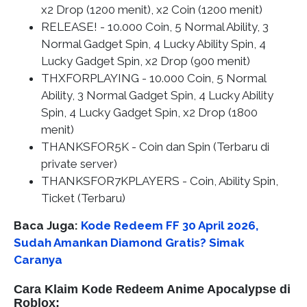
x2 Drop (1200 menit), x2 Coin (1200 menit)
RELEASE! - 10.000 Coin, 5 Normal Ability, 3
Normal Gadget Spin, 4 Lucky Ability Spin, 4
Lucky Gadget Spin, x2 Drop (900 menit)
THXFORPLAYING - 10.000 Coin, 5 Normal
Ability, 3 Normal Gadget Spin, 4 Lucky Ability
Spin, 4 Lucky Gadget Spin, x2 Drop (1800
menit)
THANKSFOR5K - Coin dan Spin (Terbaru di
private server)
THANKSFOR7KPLAYERS - Coin, Ability Spin,
Ticket (Terbaru)
Baca Juga:
Kode Redeem FF 30 April 2026,
Sudah Amankan Diamond Gratis? Simak
Caranya
Cara Klaim Kode Redeem Anime Apocalypse di
Roblox: