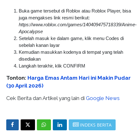
Buka game tersebut di Roblox atau Roblox Player, bisa
juga mengakses link resmi berikut:
https://www.roblox.com/games/140409475718339/Anime-
Apocalypse
Setelah masuk ke dalam game, klik menu Codes di
sebelah kanan layar
Kemudian masukkan kodenya di tempat yang telah
disediakan
Langkah terakhir, klik CONFIRM
Tonton:
Harga Emas Antam Hari ini Makin Pudar
(30 April 2026)
Cek Berita dan Artikel yang lain di
Google News
INDEKS BERITA