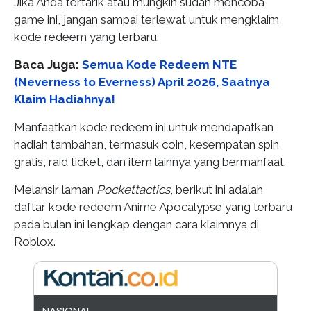
Jika Anda tertarik atau mungkin sudah mencoba
game ini, jangan sampai terlewat untuk mengklaim
kode redeem yang terbaru.
Baca Juga:
Semua Kode Redeem NTE
(Neverness to Everness) April 2026, Saatnya
Klaim Hadiahnya!
Manfaatkan kode redeem ini untuk mendapatkan
hadiah tambahan, termasuk coin, kesempatan spin
gratis, raid ticket, dan item lainnya yang bermanfaat.
Melansir laman
Pockettactics
, berikut ini adalah
daftar kode redeem Anime Apocalypse yang terbaru
pada bulan ini lengkap dengan cara klaimnya di
Roblox.
NASIONAL