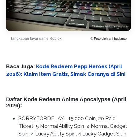
Tangkapan layar game Roblox
© Foto oleh arif budianto
Baca Juga:
Kode Redeem Pepp Heroes (April
2026): Klaim Item Gratis, Simak Caranya di Sini
Daftar Kode Redeem Anime Apocalypse (April
2026):
SORRYFORDELAY - 15.000 Coin, 20 Raid
Ticket, 5 Normal Ability Spin, 4 Normal Gadget
Spin, 4 Lucky Ability Spin, 4 Lucky Gadget Spin,