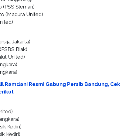
o (PSS Sleman)
to (Madura United)
nited)
ija Jakarta) ⁠
(PSBS Biak)
lut United)
angkara)
ngkara)
il Ramdani Resmi Gabung Persib Bandung, Cek
erikut
nited)
yangkara)
ik Kediri)
k Kediri)