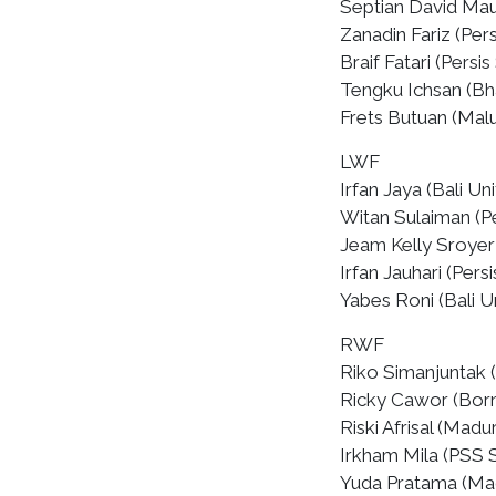
Septian David Ma
Zanadin Fariz (Pers
Braif Fatari (Persis
Tengku Ichsan (Bh
Frets Butuan (Malu
LWF
Irfan Jaya (Bali Un
Witan Sulaiman (Pe
Jeam Kelly Sroyer
Irfan Jauhari (Pers
Yabes Roni (Bali U
RWF
Riko Simanjuntak (
Ricky Cawor (Bor
Riski Afrisal (Madu
Irkham Mila (PSS 
Yuda Pratama (Ma