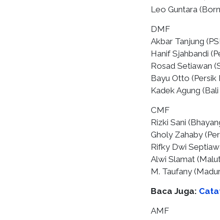
Leo Guntara (Bor
DMF ⁠
Akbar Tanjung (P
Hanif Sjahbandi (Pe
Rosad Setiawan (
Bayu Otto (Persik Ke
Kadek Agung (Bali
CMF
Rizki Sani (Bhayan
Gholy Zahaby (Pers
Rifky Dwi Septiaw
Alwi Slamat (Malut
M. Taufany (Madur
Baca Juga:
Cata
AMF ⁠