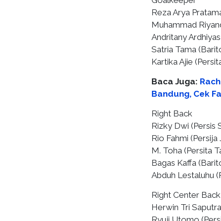
Goalkeeper
Reza Arya Pratam
Muhammad Riyandi
Andritany Ardhiyasa
Satria Tama (Barit
Kartika Ajie (Persi
Baca Juga:
Rach
Bandung, Cek Fa
Right Back
Rizky Dwi (Persis 
Rio Fahmi (Persija 
M. Toha (Persita T
Bagas Kaffa (Barit
Abduh Lestaluhu 
Right Center Back
Herwin Tri Saputr
Ryuji Utomo (Persi