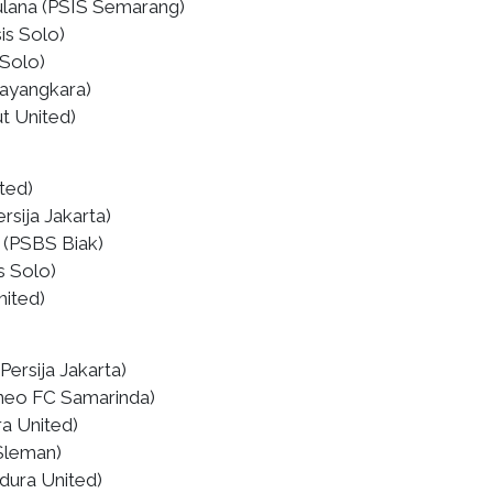
ulana (PSIS Semarang)
is Solo)
 Solo)
ayangkara) ⁠
t United)
ited)
rsija Jakarta)
 (PSBS Biak)
is Solo)
nited)
Persija Jakarta)
neo FC Samarinda)
ra United)
Sleman)
dura United)