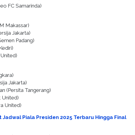
neo FC Samarinda)
SM Makassar)
rsija Jakarta)
Semen Padang)
diri) ⁠
 United)
gkara)
ija Jakarta)
an (Persita Tangerang)
 United)
a United)
t Jadwal Piala Presiden 2025 Terbaru Hingga Final