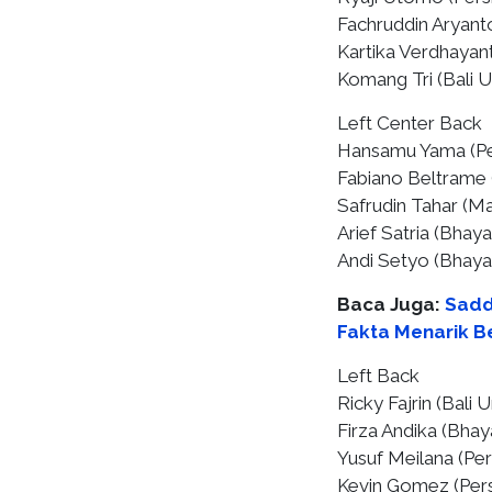
Fachruddin Aryant
Kartika Verdhayan
Komang Tri (Bali U
Left Center Back ⁠
Hansamu Yama (Pers
Fabiano Beltrame 
Safrudin Tahar (Ma
Arief Satria (Bhay
Andi Setyo (Bhaya
Baca Juga:
Sadd
Fakta Menarik B
Left Back
Ricky Fajrin (Bali U
Firza Andika (Bha
Yusuf Meilana (Pers
Kevin Gomez (Persi