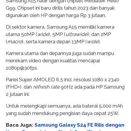
Samsung A15 hadir dengan chipset Mediatek Helio
G99. Chipset ini baru dirilis tahun 2023 dan banyak
digunakan oleh HP dengan harga Rp 3 jutaan.
Di sektor kamera, Samsung A15 memiliki kamera
utama 50MP (
wide
), 5MP (
ultrawide
), dan 2MP
(
macro
), serta kamera depan 13MP (
wide
).
Kamera utama dan depannya juga sudah mampu
merekam video dengan kualitas mencapai
1080p@30fps.
Panel Super AMOLED 6,5 inci, resolusi 1080 x 2340
(FHD+), dan
refresh rate
90Hz ada pada HP Samsung
2 jutaan ini.
Untuk melengkapi semuanya, ada baterai 5.000 mAh
yang sudah mendukung pengisian daya cepat 25W.
Baca Juga:
Samsung Galaxy S24 FE Rilis dengan