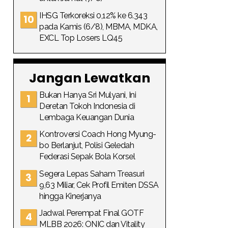
IHSG Terkoreksi 0,12% ke 6.343
pada Kamis (6/8), MBMA, MDKA,
EXCL Top Losers LQ45
Jangan Lewatkan
Bukan Hanya Sri Mulyani, Ini
Deretan Tokoh Indonesia di
Lembaga Keuangan Dunia
Kontroversi Coach Hong Myung-
bo Berlanjut, Polisi Geledah
Federasi Sepak Bola Korsel
Segera Lepas Saham Treasuri
9,63 Miliar, Cek Profil Emiten DSSA
hingga Kinerjanya
Jadwal Perempat Final GOTF
MLBB 2026: ONIC dan Vitality