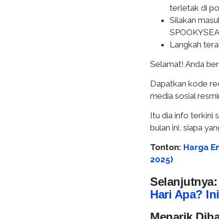
terletak di p
Silakan masu
SPOOKYSE
Langkah terak
Selamat! Anda ber
Dapatkan kode red
media sosial resm
Itu dia info terki
bulan ini, siapa y
Tonton:
Harga Em
2025)
Selanjutnya
Hari Apa? In
Menarik Dib