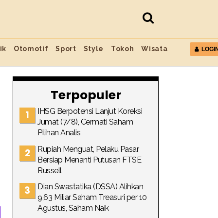
ik
Otomotif
Sport
Style
Tokoh
Wisata
LOGI
Terpopuler
IHSG Berpotensi Lanjut Koreksi
Jumat (7/8), Cermati Saham
Pilihan Analis
Rupiah Menguat, Pelaku Pasar
Bersiap Menanti Putusan FTSE
Russell
Dian Swastatika (DSSA) Alihkan
9,63 Miliar Saham Treasuri per 10
Agustus, Saham Naik