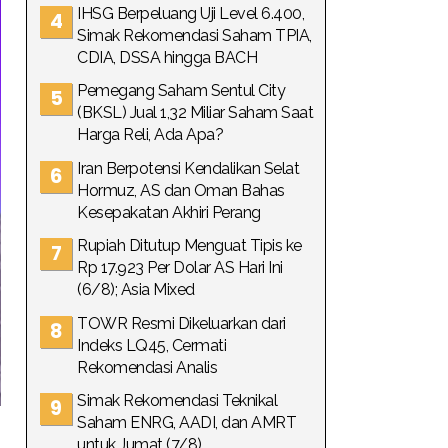
IHSG Berpeluang Uji Level 6.400,
Simak Rekomendasi Saham TPIA,
CDIA, DSSA hingga BACH
Pemegang Saham Sentul City
(BKSL) Jual 1,32 Miliar Saham Saat
Harga Reli, Ada Apa?
Iran Berpotensi Kendalikan Selat
Hormuz, AS dan Oman Bahas
Kesepakatan Akhiri Perang
Rupiah Ditutup Menguat Tipis ke
Rp 17.923 Per Dolar AS Hari Ini
(6/8); Asia Mixed
TOWR Resmi Dikeluarkan dari
Indeks LQ45, Cermati
Rekomendasi Analis
Simak Rekomendasi Teknikal
Saham ENRG, AADI, dan AMRT
untuk Jumat (7/8)