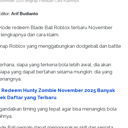
November 2025 lengkap Panduan Cara Klaimnya
ditor:
Arif Budianto
Kode redeem Blade Ball Roblox terbaru November
 lengkapnya dan cara klaim.
h map Roblox yang menggabungkan dodgeball dan battle
hana, siapa yang terkena bola lebih awal, dia akan
 siapa yang dapat bertahan selama mungkin, dia yang
enangnya.
 Redeem Hunty Zombie November 2025 Banyak
Cek Daftar yang Terbaru
andalkan timing yang tepat agar bisa menangkis bola
ahnya.
lade Ball pemain dapat menggunakan skill dan senjata