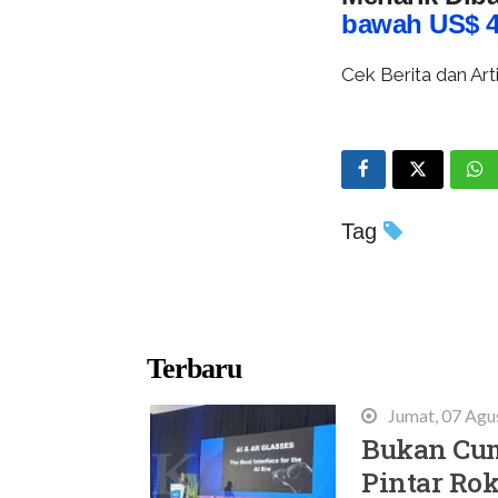
bawah US$ 4.
Cek Berita dan Arti
Tag
Terbaru
Jumat, 07 Agu
Bukan Cum
Pintar Rok