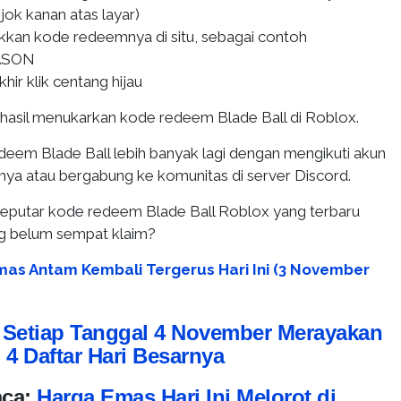
ojok kanan atas layar)
kkan kode redeemnya di situ, sebagai contoh
ASON
hir klik centang hijau
hasil menukarkan kode redeem Blade Ball di Roblox.
eem Blade Ball lebih banyak lagi dengan mengikuti akun
inya atau bergabung ke komunitas di server Discord.
ni seputar kode redeem Blade Ball Roblox yang terbaru
ang belum sempat klaim?
as Antam Kembali Tergerus Hari Ini (3 November
:
Setiap Tanggal 4 November Merayakan
i 4 Daftar Hari Besarnya
aca:
Harga Emas Hari Ini Melorot di