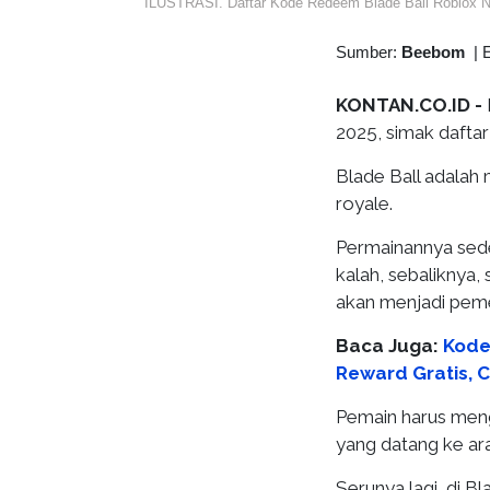
ILUSTRASI. Daftar Kode Redeem Blade Ball Roblox 
Sumber:
Beebom
|
E
KONTAN.CO.ID -
2025, simak daftar
Blade Ball adala
royale.
Permainannya seder
kalah, sebaliknya,
akan menjadi pem
Baca Juga:
Kode
Reward Gratis, 
Pemain harus meng
yang datang ke ar
Serunya lagi, di B