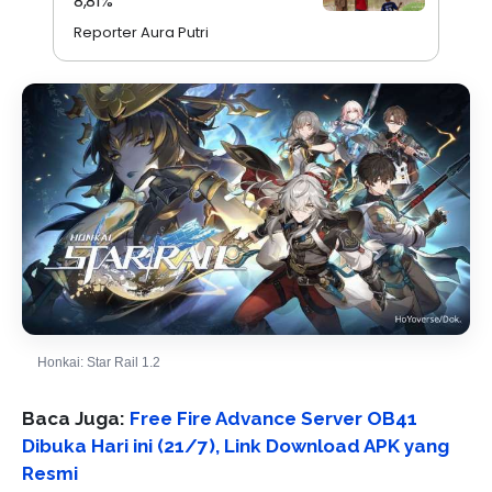
8,81%
Reporter Aura Putri
Honkai: Star Rail 1.2
Baca Juga:
Free Fire Advance Server OB41
Dibuka Hari ini (21/7), Link Download APK yang
Resmi