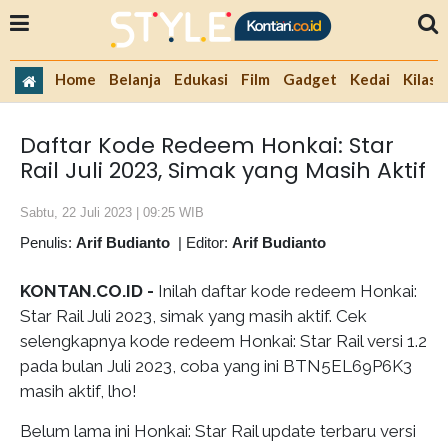
Home
Belanja
Edukasi
Film
Gadget
Kedai
Kilas 
Daftar Kode Redeem Honkai: Star
Rail Juli 2023, Simak yang Masih Aktif
Sabtu, 22 Juli 2023 | 09:25 WIB
Penulis:
Arif Budianto
|
Editor:
Arif Budianto
KONTAN.CO.ID -
Inilah daftar kode redeem Honkai:
Star Rail Juli 2023, simak yang masih aktif. Cek
selengkapnya kode redeem Honkai: Star Rail versi 1.2
pada bulan Juli 2023, coba yang ini BTN5EL69P6K3
masih aktif, lho!
Belum lama ini Honkai: Star Rail update terbaru versi