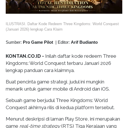
ILUSTRASI. Daftar Kode Redeem Three Kingdoms: World Conquest
(Januari 2026) lengkap Cara Klaim
Sumber:
Pro Game Pilot
|
Editor:
Arif Budianto
KONTAN.CO.ID -
Inilah daftar kode redeem Three
Kingdoms: World Conquest terbaru Januari 2026
lengkap panduan cara klaimnya.
Buat pencinta game strategi, judul ini mungkin
menarik untuk gamer mobile di Android dan iOS.
Sebuah game berjudul Three Kingdoms: World
Conquest akhirnya rilis di kedua platform tersebut.
Menurut deskripsi di laman Play Store, ini merupakan
game
real-time strategy
(RTS) Tiga Kerajaan yang