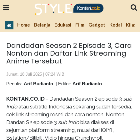
Home
Belanja
Edukasi
Film
Gadget
Kedai
Kilas 
Dandadan Season 2 Episode 3, Cara
Nonton dan Daftar Link Streaming
Anime Tersebut
Jumat, 18 Juli 2025 | 07:24 WIB
Penulis:
Arif Budianto
|
Editor:
Arif Budianto
KONTAN.CO.ID -
Dandadan Season 2 episode 3
sub
Indo
atau subtitle Indonesia sekarang sudah tersedia,
cek link streaming resmi dan cara nonton. Nonton
Dandan S2 episode 3
sub Indo
bisa diakses di
sejumlah platform streaming, mulai dari iQIYI,
Bstation/Bilibili, Vidio hingga Crunchyroll.