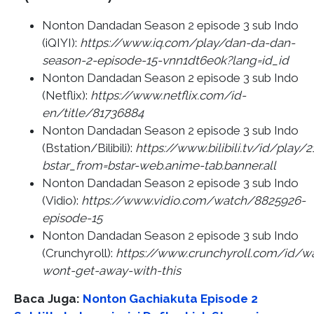
Nonton Dandadan Season 2 episode 3 sub Indo
(iQIYI):
https://www.iq.com/play/dan-da-dan-
season-2-episode-15-vnn1dt6e0k?lang=id_id
Nonton Dandadan Season 2 episode 3 sub Indo
(Netflix):
https://www.netflix.com/id-
en/title/81736884
Nonton Dandadan Season 2 episode 3 sub Indo
(Bstation/Bilibili):
https://www.bilibili.tv/id/play/
bstar_from=bstar-web.anime-tab.banner.all
Nonton Dandadan Season 2 episode 3 sub Indo
(Vidio):
https://www.vidio.com/watch/8825926-
episode-15
Nonton Dandadan Season 2 episode 3 sub Indo
(Crunchyroll):
https://www.crunchyroll.com/i
wont-get-away-with-this
Baca Juga:
Nonton Gachiakuta Episode 2