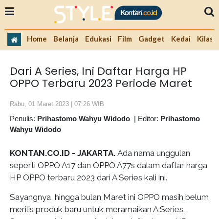
Home
Belanja
Edukasi
Film
Gadget
Kedai
Kilas 
Dari A Series, Ini Daftar Harga HP
OPPO Terbaru 2023 Periode Maret
Rabu, 01 Maret 2023 | 07:26 WIB
Penulis:
Prihastomo Wahyu Widodo
|
Editor:
Prihastomo
Wahyu Widodo
KONTAN.CO.ID - JAKARTA.
Ada nama unggulan
seperti OPPO A17 dan OPPO A77s dalam daftar harga
HP OPPO terbaru 2023 dari A Series kali ini.
Sayangnya, hingga bulan Maret ini OPPO masih belum
merilis produk baru untuk meramaikan A Series.