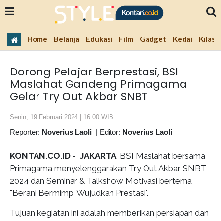
Home
Belanja
Edukasi
Film
Gadget
Kedai
Kilas 
Dorong Pelajar Berprestasi, BSI
Maslahat Gandeng Primagama
Gelar Try Out Akbar SNBT
Senin, 19 Februari 2024 | 16:00 WIB
Reporter:
Noverius Laoli
|
Editor:
Noverius Laoli
KONTAN.CO.ID - JAKARTA
. BSI Maslahat bersama
Primagama menyelenggarakan Try Out Akbar SNBT
2024 dan Seminar & Talkshow Motivasi bertema
"Berani Bermimpi Wujudkan Prestasi".
Tujuan kegiatan ini adalah memberikan persiapan dan