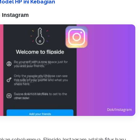
Model HP ini Kebagian
e Instagram
akan sebelumnya, Flipside Instagram adalah fitur baru