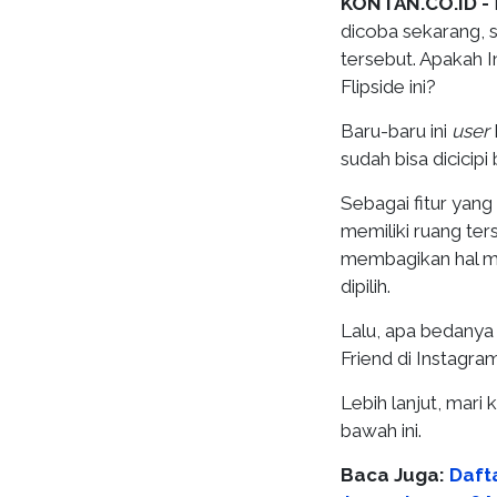
KONTAN.CO.ID -
dicoba sekarang, 
tersebut. Apakah 
Flipside ini?
Baru-baru ini
user
sudah bisa dicicipi
Sebagai fitur yan
memiliki ruang te
membagikan hal me
dipilih.
Lalu, apa bedany
Friend di Instagra
Lebih lanjut, mari 
bawah ini.
Baca Juga:
Daft