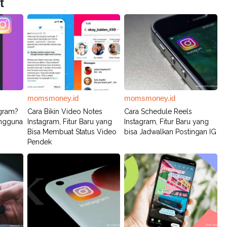
t
momsmoney.id
momsmoney.id
agram?
Cara Bikin Video Notes
Cara Schedule Reels
engguna
Instagram, Fitur Baru yang
Instagram, Fitur Baru yang
Bisa Membuat Status Video
bisa Jadwalkan Postingan IG
Pendek