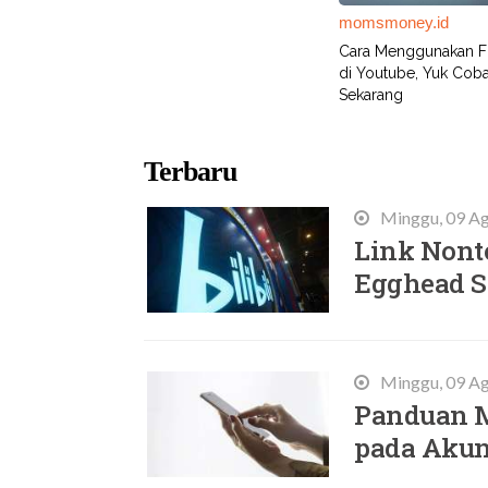
momsmoney.id
Cara Menggunakan Fi
di Youtube, Yuk Cob
Sekarang
Terbaru
Minggu, 09 Ag
Link Nonto
Egghead 
Minggu, 09 Ag
Panduan M
pada Akun