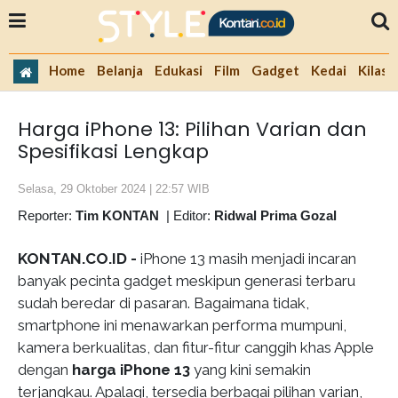
Home
Belanja
Edukasi
Film
Gadget
Kedai
Kilas 
Harga iPhone 13: Pilihan Varian dan
Spesifikasi Lengkap
Selasa, 29 Oktober 2024 | 22:57 WIB
Reporter:
Tim KONTAN
|
Editor:
Ridwal Prima Gozal
KONTAN.CO.ID -
iPhone 13 masih menjadi incaran
banyak pecinta gadget meskipun generasi terbaru
sudah beredar di pasaran. Bagaimana tidak,
smartphone ini menawarkan performa mumpuni,
kamera berkualitas, dan fitur-fitur canggih khas Apple
dengan
harga iPhone 13
yang kini semakin
terjangkau. Apalagi, tersedia berbagai pilihan varian,