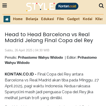
Home
Belanja
Edukasi
Film
Gadget
Kedai
Kilas 
Head to Head Barcelona vs Real
Madrid Jelang Final Copa del Rey
Sabtu, 26 April 2025 | 04:30 WIB
Penulis:
Prihastomo Wahyu Widodo
|
Editor:
Prihastomo
Wahyu Widodo
KONTAN.CO.ID -
Final Copa del Rey antara
Barcelona vs Real Madrid akan tiba pada Minggu, 27
April 2025, pagi waktu Indonesia. Kedua raksasa
Spanyol ini masih jadi penguasa Copa del Rey jika
melihat jumlah trofi yang dimiliki.