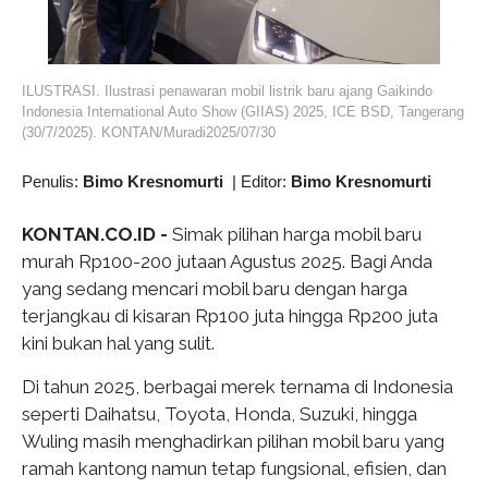
ILUSTRASI. Ilustrasi penawaran mobil listrik baru ajang Gaikindo
Indonesia International Auto Show (GIIAS) 2025, ICE BSD, Tangerang
(30/7/2025). KONTAN/Muradi2025/07/30
Penulis:
Bimo Kresnomurti
|
Editor:
Bimo Kresnomurti
KONTAN.CO.ID -
Simak pilihan harga mobil baru
murah Rp100-200 jutaan Agustus 2025. Bagi Anda
yang sedang mencari mobil baru dengan harga
terjangkau di kisaran Rp100 juta hingga Rp200 juta
kini bukan hal yang sulit.
Di tahun 2025, berbagai merek ternama di Indonesia
seperti Daihatsu, Toyota, Honda, Suzuki, hingga
Wuling masih menghadirkan pilihan mobil baru yang
ramah kantong namun tetap fungsional, efisien, dan