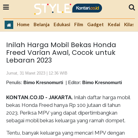
Home
Belanja
Edukasi
Film
Gadget
Kedai
Kilas 
Inilah Harga Mobil Bekas Honda
Freed Varian Awal, Cocok untuk
Lebaran 2023
Jumat, 31 Maret 2023 | 12:36 WIB
Penulis:
Bimo Kresnomurti
|
Editor:
Bimo Kresnomurti
KONTAN.CO.ID - JAKARTA.
Inilah daftar
harga mobil
bekas Honda Freed hanya Rp 100 jutaan di tahun
2023. Periksa MPV yang dapat dipertimbangkan
sebagai mobil bekas keluarga yang ramah dompet.
Tentu, banyak keluarga yang mencari MPV dengan