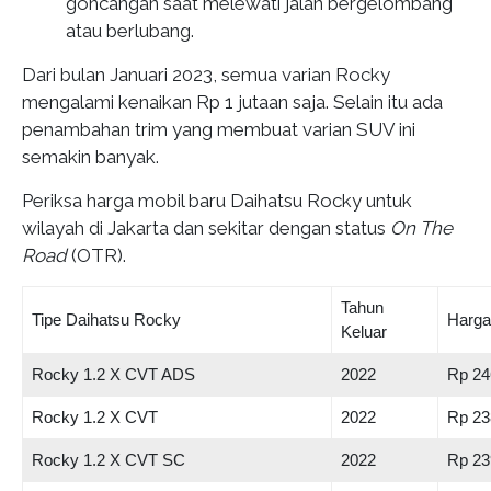
goncangan saat melewati jalan bergelombang
atau berlubang.
Dari bulan Januari 2023, semua varian Rocky
mengalami kenaikan Rp 1 jutaan saja. Selain itu ada
penambahan trim yang membuat varian SUV ini
semakin banyak.
Periksa harga mobil baru Daihatsu Rocky untuk
wilayah di Jakarta dan sekitar dengan status
On The
Road
(OTR).
Tahun
Tipe Daihatsu Rocky
Harga
Keluar
Rocky 1.2 X CVT ADS
2022
Rp 24
Rocky 1.2 X CVT
2022
Rp 23
Rocky 1.2 X CVT SC
2022
Rp 23