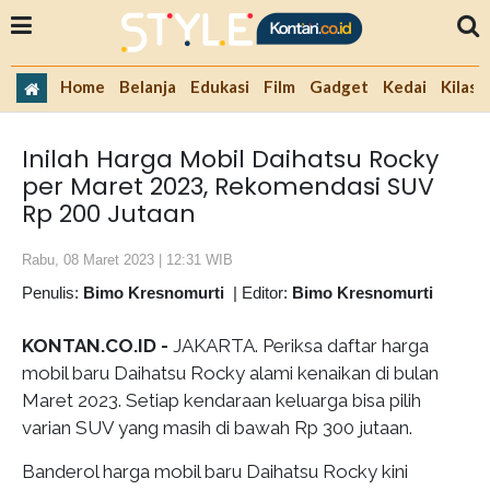
Home
Belanja
Edukasi
Film
Gadget
Kedai
Kilas 
Inilah Harga Mobil Daihatsu Rocky
per Maret 2023, Rekomendasi SUV
Rp 200 Jutaan
Rabu, 08 Maret 2023 | 12:31 WIB
Penulis:
Bimo Kresnomurti
|
Editor:
Bimo Kresnomurti
KONTAN.CO.ID -
JAKARTA. Periksa daftar harga
mobil baru Daihatsu Rocky alami kenaikan di bulan
Maret 2023. Setiap kendaraan keluarga bisa pilih
varian SUV yang masih di bawah Rp 300 jutaan.
Banderol harga mobil baru Daihatsu Rocky kini