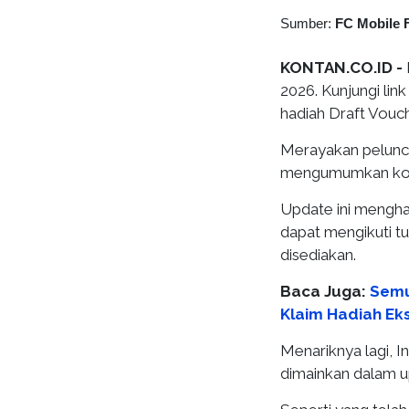
Sumber:
FC Mobile 
KONTAN.CO.ID -
2026. Kunjungi li
hadiah Draft Vouc
Merayakan pelunc
mengumumkan kode
Update ini mengha
dapat mengikuti t
disediakan.
Baca Juga:
Semu
Klaim Hadiah Eks
Menariknya lagi, I
dimainkan dalam up