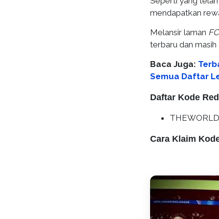
Seperti yang tela
mendapatkan rewa
Melansir laman
FC
terbaru dan masih 
Baca Juga:
Terb
Semua Daftar L
Daftar Kode Red
THEWORLDSGA
Cara Klaim Kod