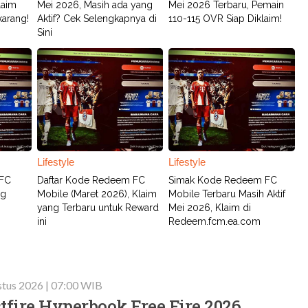
laim
Mei 2026, Masih ada yang
Mei 2026 Terbaru, Pemain
karang!
Aktif? Cek Selengkapnya di
110-115 OVR Siap Diklaim!
Sini
Lifestyle
Lifestyle
 FC
Daftar Kode Redeem FC
Simak Kode Redeem FC
ng
Mobile (Maret 2026), Klaim
Mobile Terbaru Masih Aktif
yang Terbaru untuk Reward
Mei 2026, Klaim di
ini
Redeem.fcm.ea.com
stus 2026 | 07:00 WIB
tfire Hyperbook Free Fire 2026