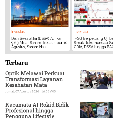
Investasi
Investasi
Dian Swastatika (DSSA) Alihkan
IHSG Berpeluang Uji Level
9,63 Miliar Saham Treasuri per 10
Simak Rekomendasi Saha
Agustus, Saham Naik
CDIA, DSSA hingga BACH
Terbaru
Optik Melawai Perkuat
Transformasi Layanan
Kesehatan Mata
Jumat, 07 Agustus 2026 | 16:56 WIB
Kacamata AI Rokid Bidik
Profesional hingga
Pengguna Lifestyle