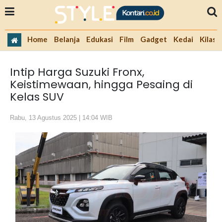
Home
Belanja
Edukasi
Film
Gadget
Kedai
Kilas 
Intip Harga Suzuki Fronx,
Keistimewaan, hingga Pesaing di
Kelas SUV
Rabu, 13 Agustus 2025 | 14:04 WIB