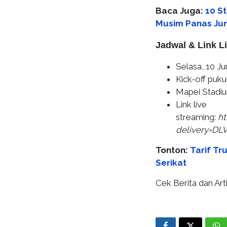
Baca Juga:
10 S
Musim Panas Jun
Jadwal & Link Li
Selasa, 10 Ju
Kick-off puku
Mapei Stadium
Link live
streaming:
ht
delivery=DL
Tonton:
Tarif T
Serikat
Cek Berita dan Arti