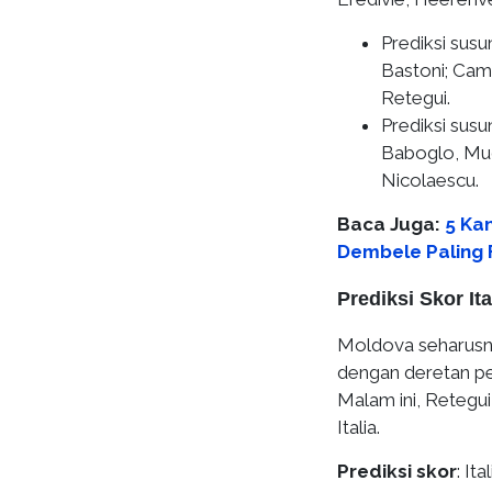
Prediksi susu
Bastoni; Camb
Retegui.
Prediksi sus
Baboglo, Mud
Nicolaescu.
Baca Juga:
5 Ka
Dembele Paling 
Prediksi Skor It
Moldova seharusnya
dengan deretan pem
Malam ini, Retegui
Italia.
Prediksi skor
: It