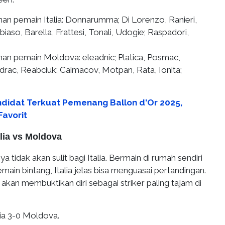
nan pemain Italia:
Donnarumma; Di Lorenzo, Ranieri,
iaso, Barella, Frattesi, Tonali, Udogie; Raspadori,
unan pemain Moldova
: eleadnic; Platica, Posmac,
rac, Reabciuk; Caimacov, Motpan, Rata, Ionita;
ndidat Terkuat Pemenang Ballon d'Or 2025,
Favorit
alia vs Moldova
 tidak akan sulit bagi Italia. Bermain di rumah sendiri
ain bintang, Italia jelas bisa menguasai pertandingan.
 akan membuktikan diri sebagai striker paling tajam di
alia 3-0 Moldova.