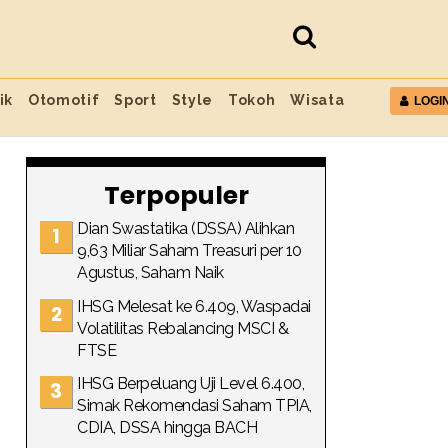
ik
Otomotif
Sport
Style
Tokoh
Wisata
LOGI
Terpopuler
Dian Swastatika (DSSA) Alihkan
9,63 Miliar Saham Treasuri per 10
Agustus, Saham Naik
IHSG Melesat ke 6.409, Waspadai
Volatilitas Rebalancing MSCI &
FTSE
IHSG Berpeluang Uji Level 6.400,
Simak Rekomendasi Saham TPIA,
CDIA, DSSA hingga BACH