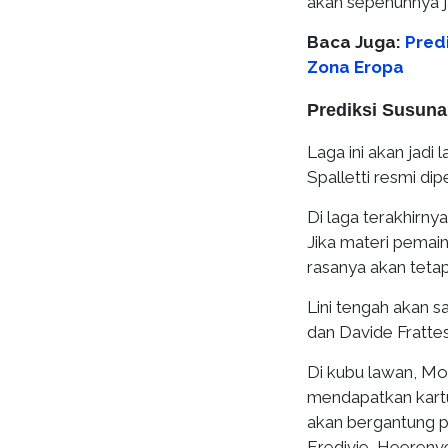
akan sepenuhnya ja
Baca Juga:
Predi
Zona Eropa
Prediksi Susuna
Laga ini akan jadi l
Spalletti resmi di
Di laga terakhirnya
Jika materi pemai
rasanya akan teta
Lini tengah akan s
dan Davide Frattesi 
Di kubu lawan, Mo
mendapatkan kartu 
akan bergantung pa
Eredivie, Heerenv