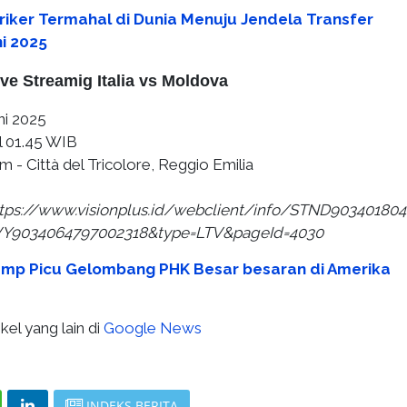
triker Termahal di Dunia Menuju Jendela Transfer
i 2025
ve Streamig Italia vs Moldova
ni 2025
l 01.45 WIB
 - Città del Tricolore, Reggio Emilia
tps://www.visionplus.id/webclient/info/STND90340180
VY9034064797002318&type=LTV&pageId=4030
rump Picu Gelombang PHK Besar besaran di Amerika
kel yang lain di
Google News
INDEKS BERITA