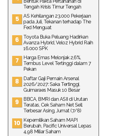
Bentuk Pakta Pertahanan di
Tengah Krisis Timur Tengah
AS Kehilangan 23.000 Pekerjaan
pada Juli, Tekanan terhadap The
Fed Menguat
Toyota Buka Peluang Hadirkan
Avanza Hybrid, Veloz Hybrid Raih
16.000 SPK
Harga Emas Melonjak 2,6%,
Tembus Level Tertinggi dalam 7
Pekan
Daftar Gaji Pemain Arsenal
2026/2027: Saka Tertinggi,
Guimaraes Masuk 10 Besar
BBCA, BMRI dan ASII di Urutan
Teratas, Cek Saham Net Sell
Terbesar Asing, Jumat (7/8)
Kepemilikan Saham MAPI
Berubah, Pacific Universal Lepas
4,98 Miliar Saham