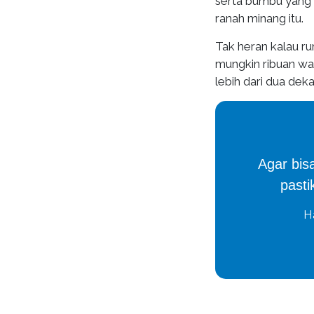
serta bumbu yang 
ranah minang itu.
Tak heran kalau r
mungkin ribuan wa
lebih dari dua de
Agar bisa
past
H