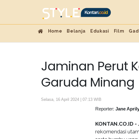
Home
Belanja
Edukasi
Film
Gad
Jaminan Perut K
Garuda Minang
Selasa, 16 April 2024 | 07:13 WIB
Reporter:
Jane April
KONTAN.CO.ID -
rekomendasi utama 