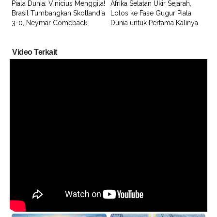
Piala Dunia: Vinicius Menggila!
Afrika Selatan Ukir Sejarah,
Brasil Tumbangkan Skotlandia
Lolos ke Fase Gugur Piala
3-0, Neymar Comeback
Dunia untuk Pertama Kalinya
Video Terkait