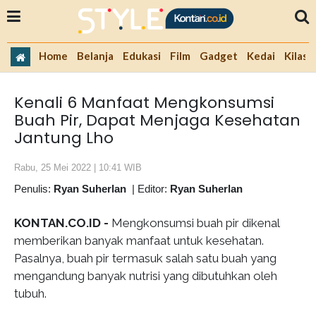
Home
Belanja
Edukasi
Film
Gadget
Kedai
Kilas 
Kenali 6 Manfaat Mengkonsumsi
Buah Pir, Dapat Menjaga Kesehatan
Jantung Lho
Rabu, 25 Mei 2022 | 10:41 WIB
Penulis:
Ryan Suherlan
|
Editor:
Ryan Suherlan
KONTAN.CO.ID -
Mengkonsumsi buah pir dikenal
memberikan banyak manfaat untuk kesehatan.
Pasalnya, buah pir termasuk salah satu buah yang
mengandung banyak nutrisi yang dibutuhkan oleh
tubuh.