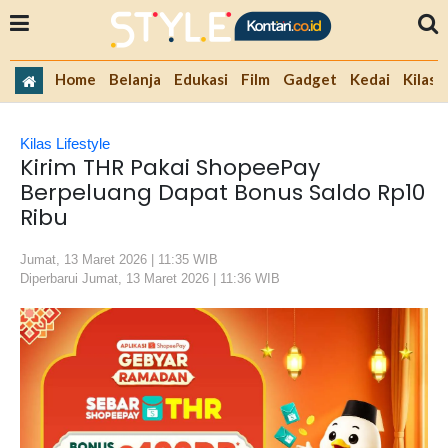
Home
Belanja
Edukasi
Film
Gadget
Kedai
Kilas 
Kilas Lifestyle
Kirim THR Pakai ShopeePay
Berpeluang Dapat Bonus Saldo Rp10
Ribu
Jumat, 13 Maret 2026 | 11:35 WIB
Diperbarui Jumat, 13 Maret 2026 | 11:36 WIB