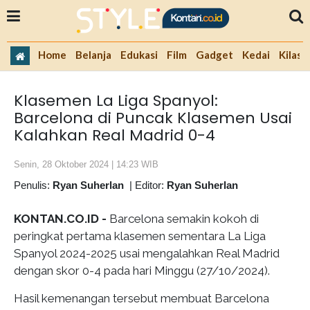
Home
Belanja
Edukasi
Film
Gadget
Kedai
Kilas 
Klasemen La Liga Spanyol:
Barcelona di Puncak Klasemen Usai
Kalahkan Real Madrid 0-4
Senin, 28 Oktober 2024 | 14:23 WIB
Penulis:
Ryan Suherlan
|
Editor:
Ryan Suherlan
KONTAN.CO.ID -
Barcelona semakin kokoh di
peringkat pertama klasemen sementara La Liga
Spanyol 2024-2025 usai mengalahkan Real Madrid
dengan skor 0-4 pada hari Minggu (27/10/2024).
Hasil kemenangan tersebut membuat Barcelona