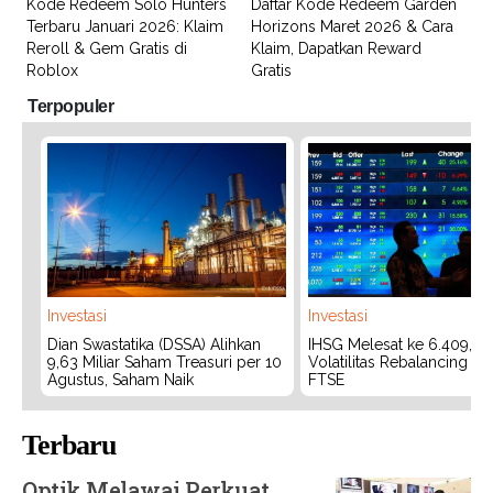
Kode Redeem Solo Hunters
Daftar Kode Redeem Garden
Terbaru Januari 2026: Klaim
Horizons Maret 2026 & Cara
Reroll & Gem Gratis di
Klaim, Dapatkan Reward
Roblox
Gratis
Terpopuler
Investasi
Investasi
Dian Swastatika (DSSA) Alihkan
IHSG Melesat ke 6.409, W
9,63 Miliar Saham Treasuri per 10
Volatilitas Rebalancing M
Agustus, Saham Naik
FTSE
Terbaru
Optik Melawai Perkuat