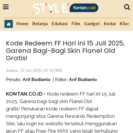
Home
Belanja
Edukasi
Film
Gadget
Kedai
Kilas 
Kode Redeem FF Hari ini 15 Juli 2025,
Garena Bagi-Bagi Skin Flanel Old
Gratis!
Selasa, 15 Juli 2025 | 07:24 WIB
Penulis:
Arif Budianto
|
Editor:
Arif Budianto
KONTAN.CO.ID -
Kode redeem FF hari ini 15 Juli
2025, Garena bagi-bagi skin Flanel Old
gratis! Penukaran kode redeem FF dapat
mengunjungi situs Garena Rewards Redemption
Site
,
lalu login ke website tersebut menggunakan
akun FF atau Free Fire MAX yang telah terhubung