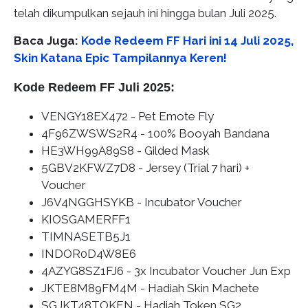
telah dikumpulkan sejauh ini hingga bulan Juli 2025.
Baca Juga:
Kode Redeem FF Hari ini 14 Juli 2025,
Skin Katana Epic Tampilannya Keren!
Kode Redeem FF Juli 2025:
VENGY18EX472 - Pet Emote Fly
4F96ZWSWS2R4 - 100% Booyah Bandana
HE3WH99A89S8 - Gilded Mask
5GBV2KFWZ7D8 - Jersey (Trial 7 hari) +
Voucher
J6V4NGGHSYKB - Incubator Voucher
KIOSGAMERFF1
TIMNASETB5J1
INDOR0D4W8E6
4AZYG8SZ1FJ6 - 3x Incubator Voucher Jun Exp
JKTE8M89FM4M - Hadiah Skin Machete
SGJKT48TOKEN - Hadiah Token SG2