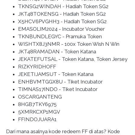
TKNSG2WINDAH - Hadiah Token SG2
JKT48TOKENSG - Hadiah Token SG2
X5HCV6PVGHH3 - Hadiah Token SG2
EMASOLIM2024 - Incubator Voucher
TKNBUNDLEGYC - Pramuka Token
WISHTX8J3NMR - 100x Token Wish N Win
JKT48RAMADAN - Token Katana
JEKATEFUTSAL - Token Katana, Token Jersey
RIZKYRIDHOFF
JEKETIJAMSUT - Token Katana
ENHBVMTGGX8U - Tiket Incubator
TIMNAS17INDO - Tiket Incubator
OSCARGANTENG
8HGB7TKY6975
5XMRKCXP1MGV
FFINDOJUARA1
Dari mana asalnya kode redeem FF di atas? Kode