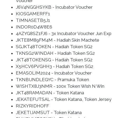
Voucher
J6V4NGGHSYKB - Incubator Voucher
KIOSGAMERFF1
TIMNASETB5J1
INDOR0D4W8E6
4AZYG8SZ1FJ6 - 3x Incubator Voucher Jun Exp
JKTE8M89FM4M - Hadiah Skin Machete
SGJKT48TOKEN - Hadiah Token SG2
TKNSG2WINDAH - Hadiah Token SG2
JKT48TOKENSG - Hadiah Token SG2
X5HCV6PVGHH3 - Hadiah Token SG2
EMASOLIM2024 - Incubator Voucher
TKNBUNDLEGYC - Pramuka Token
WISHTX8J3NMR - 100x Token Wish N Win
JKT48RAMADAN - Token Katana
JEKATEFUTSAL - Token Katana, Token Jersey
RIZKYRIDHOFF
JEKETIJAMSUT - Token Katana