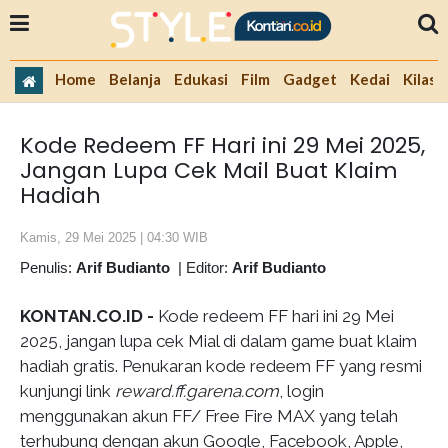
Home
Belanja
Edukasi
Film
Gadget
Kedai
Kilas 
Kode Redeem FF Hari ini 29 Mei 2025,
Jangan Lupa Cek Mail Buat Klaim
Hadiah
Kamis, 29 Mei 2025 | 04:30 WIB
Penulis:
Arif Budianto
|
Editor:
Arif Budianto
KONTAN.CO.ID -
Kode redeem FF hari ini 29 Mei
2025, jangan lupa cek Mial di dalam game buat klaim
hadiah gratis. Penukaran kode redeem FF yang resmi
kunjungi link
reward.ff.garena.com
, login
menggunakan akun FF/ Free Fire MAX yang telah
terhubung dengan akun Google, Facebook, Apple,