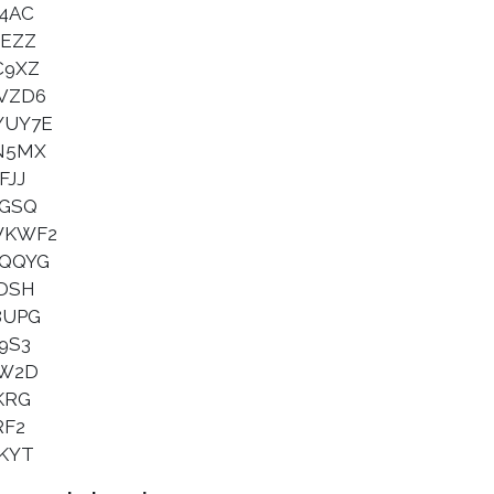
4AC
EZZ
C9XZ
VZD6
YUY7E
N5MX
FJJ
HGSQ
WKWF2
QQYG
DSH
8UPG
9S3
JW2D
KRG
RF2
KYT