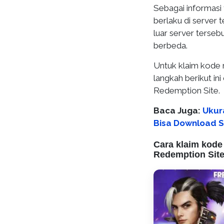
Sebagai informas
berlaku di server 
luar server terseb
berbeda.
Untuk klaim kode 
langkah berikut in
Redemption Site.
Baca Juga:
Ukura
Bisa Download 
Cara klaim kode
Redemption Site