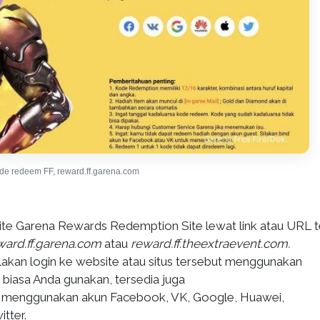
ode redeem FF, reward.ff.garena.com
ite Garena Rewards Redemption Site lewat link atau URL t
ward.ff.garena.com
atau
reward.ff.theextraevent.com.
ilakan login ke website atau situs tersebut menggunakan
 biasa Anda gunakan, tersedia juga
n menggunakan akun Facebook, VK, Google, Huawei,
tter.