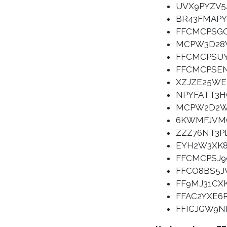
UVX9PYZV5
BR43FMAPY
FFCMCPSG
MCPW3D28
FFCMCPSU
FFCMCPSE
XZJZE25WE
NPYFATT3
MCPW2D2
6KWMFJVM
ZZZ76NT3P
EYH2W3XK
FFCMCPSJ9
FFCO8BS5
FF9MJ31CX
FFAC2YXE6
FFICJGW9N