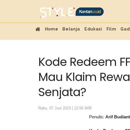
Home
Belanja
Edukasi
Film
Gad
Kode Redeem FF H
Mau Klaim Rewa
Senjata?
Rabu, 07 Juni 2023 | 12:56 WIB
Penulis:
Arif Budian