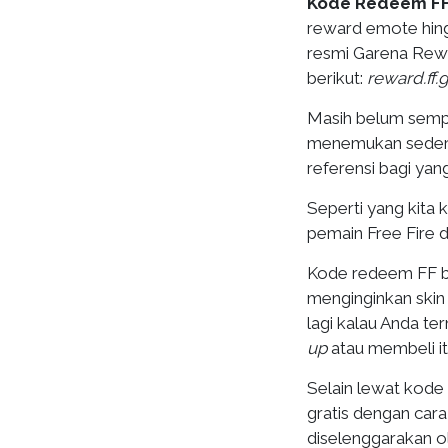
Kode Redeem F
reward emote hing
resmi Garena Rewa
berikut:
reward.ff
Masih belum sempat
menemukan sederet
referensi bagi ya
Seperti yang kita
pemain Free Fire d
Kode redeem FF bi
menginginkan skin 
lagi kalau Anda t
up
atau membeli it
Selain lewat kode
gratis dengan cara
diselenggarakan o