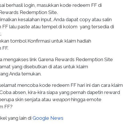
sai berhasil login, masukkan kode redeem FF di
 Rewards Redemption Site.
malkan kesalahan input, Anda dapat copy atau salin
FF lalu paste atau tempel di kolom yang tersedia di
.
ekan tombol Konfirmasi untuk klaim hadiah
 FF.
sa mengakses link Garena Rewards Redemption Site
lamat yang disebutkan di atas untuk klaim
ang Anda temukan.
selamat mencoba kode redeem FF hari ini dan cara klaim
. Coba absen, kira-kira siapa yang pernah dapetin reward
 berupa skin senjata atau
weapon
hingga emote
m FF?
kel yang lain di
Google News