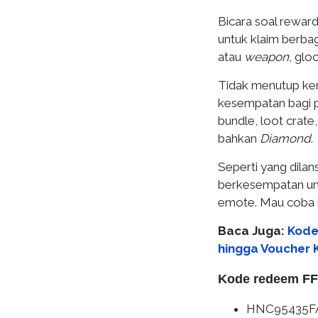
Bicara soal rewar
untuk klaim berbag
atau
weapon
, glo
Tidak menutup ke
kesempatan bagi p
bundle, loot crate
bahkan
Diamond
.
Seperti yang dilans
berkesempatan unt
emote. Mau coba k
Baca Juga:
Kode 
hingga Voucher K
Kode redeem FF h
HNC95435F