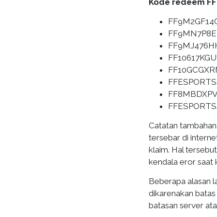
Kode redeem FF 
FF9M2GF14
FF9MN7P8
FF9MJ476H
FF10617KGU
FF10GCGX
FFESPORT
FF8MBDXP
FFESPORTS
Catatan tambahan
tersebar di inter
klaim. Hal terse
kendala eror saat
Beberapa alasan l
dikarenakan batas 
batasan server atau