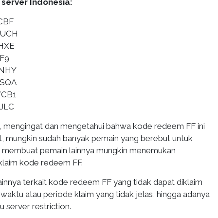
server Indonesia:
CBF
EUCH
HXE
F9
RNHY
SSQA
VCB1
JLC
, mengingat dan mengetahui bahwa kode redeem FF ini
net, mungkin sudah banyak pemain yang berebut untuk
but membuat pemain lainnya mungkin menemukan
 klaim kode redeem FF.
ainnya terkait kode redeem FF yang tidak dapat diklaim
waktu atau periode klaim yang tidak jelas, hingga adanya
 server restriction.