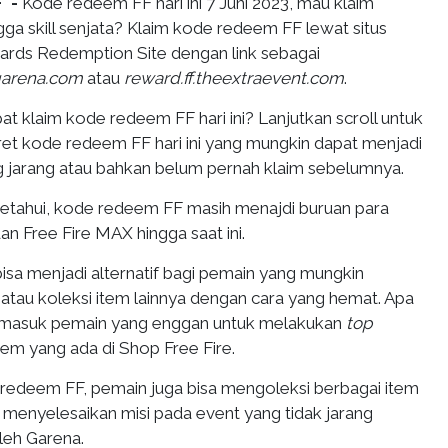
F -
Kode redeem FF hari ini 7 Juni 2023, mau klaim
ga skill senjata? Klaim kode redeem FF lewat situs
rds Redemption Site dengan link sebagai
.garena.com
atau
reward.ff.theextraevent.com
.
 klaim kode redeem FF hari ini? Lanjutkan scroll untuk
 kode redeem FF hari ini yang mungkin dapat menjadi
ng jarang atau bahkan belum pernah klaim sebelumnya.
 ketahui, kode redeem FF masih menajdi buruan para
an Free Fire MAX hingga saat ini.
sa menjadi alternatif bagi pemain yang mungkin
atau koleksi item lainnya dengan cara yang hemat. Apa
ermasuk pemain yang enggan untuk melakukan
top
em yang ada di Shop Free Fire.
 redeem FF, pemain juga bisa mengoleksi berbagai item
 menyelesaikan misi pada event yang tidak jarang
leh Garena.