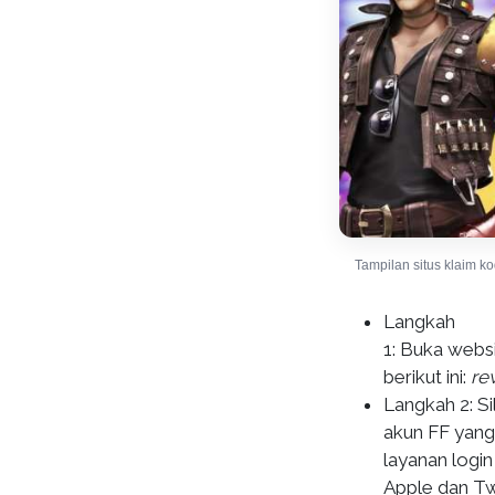
Tampilan situs klaim k
Langkah
1: Buka webs
berikut ini:
re
Langkah 2: S
akun FF yang
layanan logi
Apple dan Twi