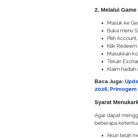
2. Melalui Game
Masuk ke Gen
Buka menu Se
Pilih Account.
Klik Redeem
Masukkan ko
Tekan Excha
Klaim hadiah 
Baca Juga:
Upda
2026, Primogem 
Syarat Menukar
Agar dapat mengg
beberapa ketentua
Akun telah m