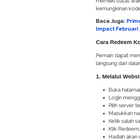
memiliki batas wakt
kemungkinan kode 
Baca Juga:
Prim
Impact Februari 
Cara Redeem Ko
Pemain dapat men
langsung dari dal
1. Melalui Websi
Buka halaman
Login mengg
Pilih server 
Masukkan nam
Ketik salah s
Klik Redeem.
Hadiah akan 