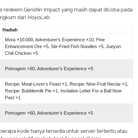
de redeem Genshin Impact yang masih dapat dicoba pada
rangkum dari
HoyoLab.
Hadiah
Mora ×10.000, Adventurer's Experience ×10, Fine
Enhancement Ore ×5, Stir-Fried Fish Noodles ×5, Jueyun
Chili Chicken ×5
Primogem ×60, Adventurer's Experience ×5
Recipe: Meat-Lover's Feast ×1, Recipe: Nine-Fruit Nectar ×1,
Recipe: Bubblemilk Pie ×1, Invitation Letter For a Ball Now
Past ×1
Primogem ×60, Adventurer's Experience ×5
eberapa kode hanya tersedia untuk server tertentu atau