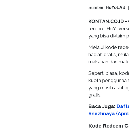
Sumber:
HoYoLAB
KONTAN.CO.ID -
terbaru. HoYover
yang bisa diklaim 
Melalui kode rede
hadiah gratis, mul
makanan dan mater
Seperti biasa, ko
kuota penggunaan.
yang masih aktif 
gratis.
Baca Juga:
Daft
Snezhnaya (April
Kode Redeem Gen