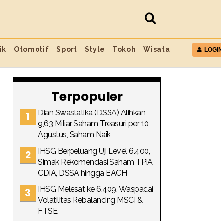
ik
Otomotif
Sport
Style
Tokoh
Wisata
LOGI
Terpopuler
Dian Swastatika (DSSA) Alihkan
9,63 Miliar Saham Treasuri per 10
Agustus, Saham Naik
IHSG Berpeluang Uji Level 6.400,
Simak Rekomendasi Saham TPIA,
CDIA, DSSA hingga BACH
IHSG Melesat ke 6.409, Waspadai
Volatilitas Rebalancing MSCI &
FTSE