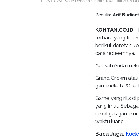
ILUSTRASI. Kode Redeem Grand Crown Juli 2025 Dis
Penulis:
Arif Budian
KONTAN.CO.ID -
terbaru yang telah
berikut deretan k
cara redeemnya.
Apakah Anda mele
Grand Crown atau 
game idle RPG ter
Game yang rilis di
yang imut. Sebaga
sekaligus game ri
waktu luang.
Baca Juga:
Kode