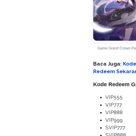
Game Grand Crown Pa
Baca Juga:
Kode 
Redeem Sekara
Kode Redeem Gr
VIP555
VIP777
VIP888
VIP999
SVIP777
SVIP888