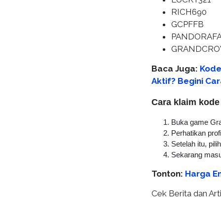
RICH690
GCPFFB
PANDORAF
GRANDCR
Baca Juga:
Kode
Aktif? Begini C
Cara klaim kod
Buka game Gra
Perhatikan prof
Setelah itu, pi
Sekarang masu
Tonton:
Harga Em
Cek Berita dan Arti