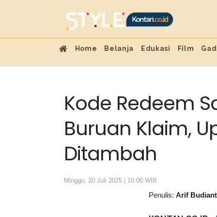
Home
Belanja
Edukasi
Film
Gad
Kode Redeem Sain
Buruan Klaim, U
Ditambah
Minggu, 20 Juli 2025 | 10:00 WIB
Penulis:
Arif Budian