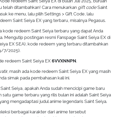
Kode redeem Saint Seiya EX di bulan Juli 2025, buruan
ru telah ditambahkan! Cara menukarkan
gift code
Saint
uk ke menu, lalu pilih Settings > Gift Code, lalu
eem Saint Seiya EX yang terbaru, misalnya Pegasus.
a kode redeem Saint Seiya terbaru yang dapat Anda
a. Mengutip postingan resmi Fanspage Saint Seiya EX di
eiya EX SEA), kode redeem yang terbaru ditambahkan
9/7/2025).
de redeem Saint Seiya EX
6VVXNNPN
.
watir, masih ada kode redeem Saint Seiya EX yang masih
nda simak pada pembahasan kali ini.
aint Seiya, apakah Anda sudah mencicipi game baru
h satu game terbaru yang rilis bulan ini adalah Saint Seiya
ang mengadaptasi judul anime legendaris Saint Seiya.
eksi berbagai karakter dari anime tersebut