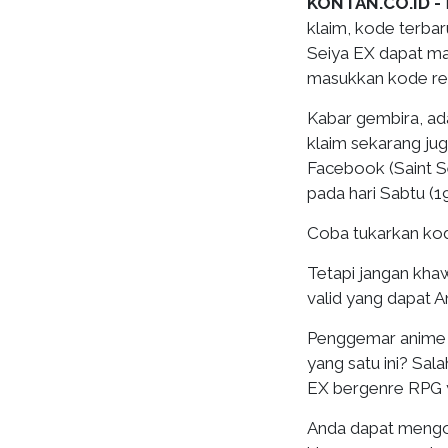
KONTAN.CO.ID -
klaim, kode terba
Seiya EX dapat mas
masukkan kode red
Kabar gembira, ad
klaim sekarang jug
Facebook (Saint S
pada hari Sabtu (1
Coba tukarkan ko
Tetapi jangan kha
valid yang dapat A
Penggemar anime S
yang satu ini? Sala
EX bergenre RPG y
Anda dapat mengol