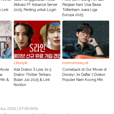
Aktivasi FF Advance Server
Perjalan Karir Usai Bawa
 Link
2025, Penting untuk Login
Tottenham Juara Liga
Europa 2025
Lifestyle
momsmoney.id
 Movie
Ada Drakor S Line, Ini 5
Comeback di Our Movie di
ma
Drakor Thriller Terbaru
Disney+, Ini Daftar 7 Drakor
Min &
Bulan Juli 2025 & Link
Populer Nam Koong Min
Nonton
stus 2026 | 07:00 WIB