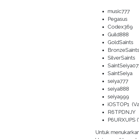
music777
Pegasus
Codex369
Guild888
GoldSaints
BronzeSaint
SilverSaints
SaintSeiya07
SaintSeiya
seiya777
seiya888
seiya999
iOSTOP1 (Val
R6TPDNJY
P6URXUPS (Va
Untuk menukarkan 