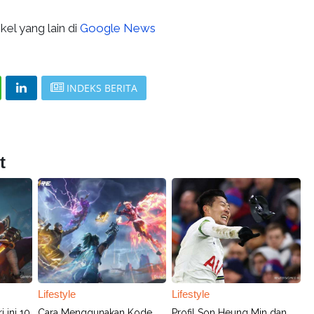
kel yang lain di
Google News
INDEKS BERITA
t
Lifestyle
Lifestyle
 ini 10
Cara Menggunakan Kode
Profil Son Heung Min dan