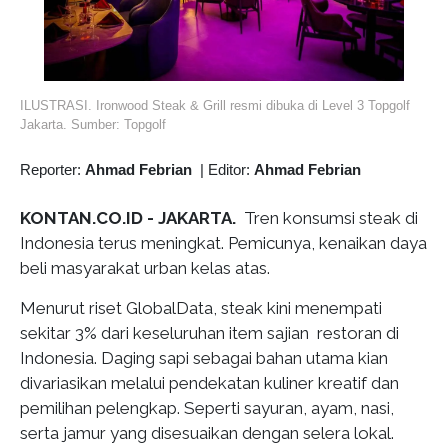
ILUSTRASI. Ironwood Steak & Grill resmi dibuka di Level 3 Topgolf
Jakarta. Sumber: Topgolf
Reporter:
Ahmad Febrian
|
Editor:
Ahmad Febrian
KONTAN.CO.ID - JAKARTA.
Tren konsumsi steak di
Indonesia terus meningkat. Pemicunya, kenaikan daya
beli masyarakat urban kelas atas.
Menurut riset GlobalData, steak kini menempati
sekitar 3% dari keseluruhan item sajian restoran di
Indonesia. Daging sapi sebagai bahan utama kian
divariasikan melalui pendekatan kuliner kreatif dan
pemilihan pelengkap. Seperti sayuran, ayam, nasi,
serta jamur yang disesuaikan dengan selera lokal.