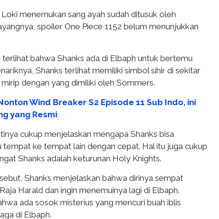
l, Loki menemukan sang ayah sudah ditusuk oleh
 Sayangnya, spoiler One Piece 1152 belum menunjukkan
, terlihat bahwa Shanks ada di Elbaph untuk bertemu
riknya, Shanks terlihat memiliki simbol sihir di sekitar
a, mirip dengan yang dimiliki oleh Sommers.
Nonton Wind Breaker S2 Episode 11 Sub Indo, ini
ng yang Resmi
rtinya cukup menjelaskan mengapa Shanks bisa
u tempat ke tempat lain dengan cepat. Hal itu juga cukup
ngat Shanks adalah keturunan Holy Knights.
sebut, Shanks menjelaskan bahwa dirinya sempat
aja Harald dan ingin menemuinya lagi di Elbaph.
ahwa ada sosok misterius yang mencuri buah iblis
jaga di Elbaph.