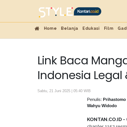
Home
Belanja
Edukasi
Film
Gad
Link Baca Manga
Indonesia Legal 
Sabtu, 21 Juni 2025 | 05:40 WIB
Penulis:
Prihastomo
Wahyu Widodo
KONTAN.CO.ID -
chapter 1152 resmi