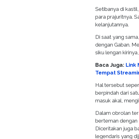
Setibanya di kasti
para prajuritnya.
kelanjutannya.
Di saat yang sama
dengan Gaban. Mena
siku lengan kiriny
Baca Juga:
Link 
Tempat Streami
Hal tersebut sepe
berpindah dari sat
masuk akal, mengi
Dalam obrolan ter
berteman dengan R
Diceritakan juga b
legendaris yang di