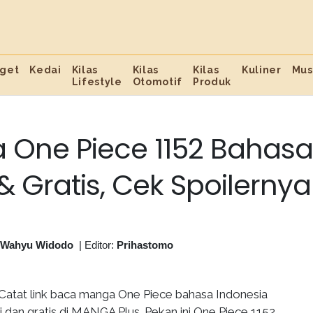
get
Kedai
Kilas
Kilas
Kilas
Kuliner
Mus
Lifestyle
Otomotif
Produk
 One Piece 1152 Bahasa
& Gratis, Cek Spoilernya
 Wahyu Widodo
|
Editor:
Prihastomo
Catat link baca manga One Piece bahasa Indonesia
 dan gratis di MANGA Plus. Pekan ini One Piece 1152