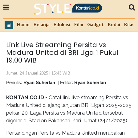
Home
Belanja
Edukasi
Film
Gadget
Kedai
Kilas 
Link Live Streaming Persita vs
Madura United di BRI Liga 1 Pukul
19.00 WIB
Jumat, 24 Januari 2025 | 15:43 WIB
Penulis:
Ryan Suherlan
|
Editor:
Ryan Suherlan
KONTAN.CO.ID -
Catat link live streaming Persita vs
Madura United di ajang lanjutan BRI Liga 1 2025-2025
pekan 20. Laga Persita vs Madura United tersebut
digelar di Stadion Pakansari, hari Jumat (24/1/2025).
Pertandingan Persita vs Madura United merupakan