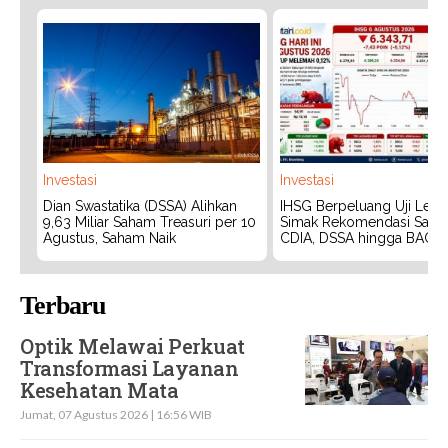
Investasi
Investasi
Dian Swastatika (DSSA) Alihkan
IHSG Berpeluang Uji Level
9,63 Miliar Saham Treasuri per 10
Simak Rekomendasi Saha
Agustus, Saham Naik
CDIA, DSSA hingga BACH
Terbaru
Optik Melawai Perkuat
Transformasi Layanan
Kesehatan Mata
Jumat, 07 Agustus 2026 | 16:56 WIB