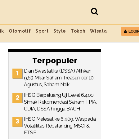
ik
Otomotif
Sport
Style
Tokoh
Wisata
LOGI
Terpopuler
Dian Swastatika (DSSA) Alihkan
9,63 Miliar Saham Treasuri per 10
Agustus, Saham Naik
IHSG Berpeluang Uji Level 6.400,
Simak Rekomendasi Saham TPIA,
CDIA, DSSA hingga BACH
IHSG Melesat ke 6.409, Waspadai
Volatilitas Rebalancing MSCI &
FTSE