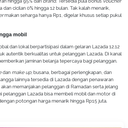
ran hingga 95% dari
brand
. Tersedia pula bonus
voucher
a dan cicilan 0% hingga 12 bulan. Tak kalah menarik,
er
makan seharga hanya Rp1, digelar khusus setiap pukul
ingga mobil
obal dan lokal berpartisipasi dalam gelaran Lazada 12.12
 autentik berkualitas untuk pelanggan Lazada. Di kanal
emberikan jaminan belanja tepercaya bagi pelanggan.
e
dan
make up
, busana, berbagai perlengkapan, dan
angga lainnya tersedia di Lazada dengan penawaran
g akan memanjakan pelanggan di Ramadan serta jelang
 kini pelanggan Lazada bisa membeli mobil dan motor di
dengan potongan harga menarik hingga Rp15 juta.