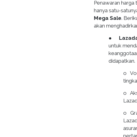
Penawaran harga t
hanya satu-satuny
Mega Sale
. Beri
akan menghadirkan
●
Lazad
untuk menda
keanggotaan
didapatkan.
o Vou
tingk
o Aks
Laza
o Gra
Lazad
asura
perta