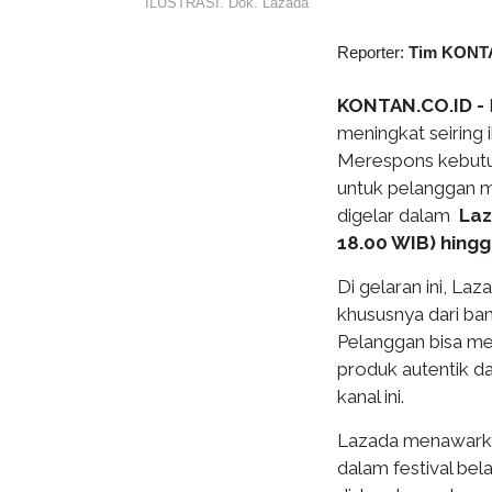
ILUSTRASI. Dok. Lazada
Reporter:
Tim KONT
KONTAN.CO.ID -
meningkat seiring 
Merespons kebutu
untuk pelanggan m
digelar dalam
Laz
18.00 WIB) hing
Di gelaran ini, L
khususnya dari ba
Pelanggan bisa me
produk autentik da
kanal ini.
Lazada menawarka
dalam festival bel