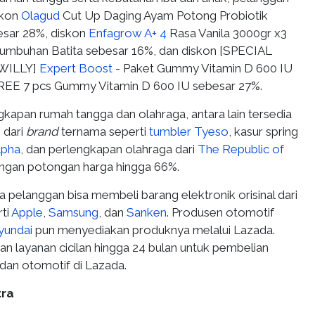
skon
Olagud
Cut Up Daging Ayam Potong Probiotik
esar 28%, diskon
Enfagrow A+ 4
Rasa Vanila 3000gr x3
umbuhan Batita sebesar 16%, dan diskon [SPECIAL
WILLY]
Expert Boost
- Paket Gummy Vitamin D 600 IU
REE 7 pcs Gummy Vitamin D 600 IU sebesar 27%.
gkapan rumah tangga dan olahraga, antara lain tersedia
 dari
brand
ternama seperti
tumbler Tyeso
, kasur spring
pha
, dan perlengkapan olahraga dari
The Republic of
gan potongan harga hingga 66%.
da pelanggan bisa membeli barang elektronik orisinal dari
rti
Apple
,
Samsung
, dan
Sanken
. Produsen otomotif
yundai
pun menyediakan produknya melalui Lazada.
n layanan cicilan hingga 24 bulan untuk pembelian
dan otomotif di Lazada.
tra