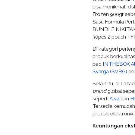
bisa menikmati di
Frozen 900gr seb
Susu Formula Pert
BUNDLE NIKITA 
30pcs 2 pouch + F
Di kategori perlen
produk berkualitas
bed
INTHEBOX Al
Svarga (SVRG)
den
Selain itu, di Laza
brand
global sepe
seperti
Alva
dan
H
Tersedia kemudaha
produk elektronik 
Keuntungan eks