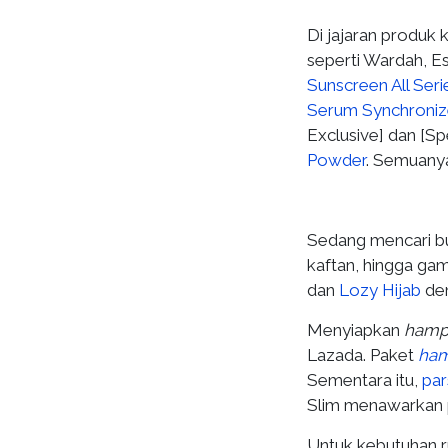
Di jajaran produk 
seperti Wardah, Es
Sunscreen All Seri
Serum Synchroniz
Exclusive] dan [Sp
Powder
. Semuanya
Sedang mencari bu
kaftan, hingga ga
dan
Lozy Hijab
den
Menyiapkan
hamp
Lazada. Paket
ha
Sementara itu,
par
Slim menawarkan 
Untuk kebutuhan r