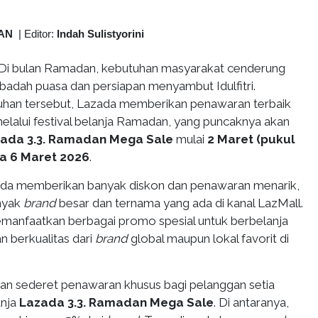
AN
|
Editor:
Indah Sulistyorini
Di bulan Ramadan, kebutuhan masyarakat cenderung
ibadah puasa dan persiapan menyambut Idulfitri.
han tersebut, Lazada memberikan penawaran terbaik
elalui festival belanja Ramadan, yang puncaknya akan
ada 3.3. Ramadan Mega Sale
mulai
2 Maret (pukul
ga 6 Maret 2026
.
azada memberikan banyak diskon dan penawaran menarik,
nyak
brand
besar dan ternama yang ada di kanal LazMall.
manfaatkan berbagai promo spesial untuk berbelanja
n berkualitas dari
brand
global maupun lokal favorit di
n sederet penawaran khusus bagi pelanggan setia
anja
Lazada 3.3. Ramadan Mega Sale
. Di antaranya,