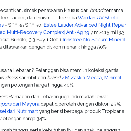
kecantikan
,
simak penawaran khusus dari
brand
ternama
tee Lauder, dan Innisfree. Tersedia
Wardah UV Shield
es
- SPF 35 SPF 50,
Estee Lauder Advanced Night Repair
ed Multi-Recovery Complex| Anti-Aging
7 ml-115 ml [3.3
ecial Bundle] 3.3 Buy 1 Get 1
Innisfree No Sebum Mineral
 ditawarkan dengan diskon menarik hingga 50%.
sana Lebaran? Pelanggan bisa memilih koleksi gamis,
mis
dress
sarimbit dari
brand
ZM Zaskia Mecca
,
Minimal
,
gan potongan harga hingga 40%.
ers
Ramadan dan Lebaran juga jadi mudah lewat
mpers
dari Mayora
dapat diperoleh dengan diskon 25%.
sel dari Nutrimart
yang berisi berbagai produk Tropicana
potongan harga 34%.
umah tangga serta kebutuhan ibu dan anak, pelanggan