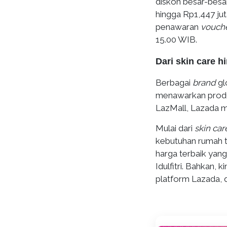
diskon besar-besa
hingga Rp1,447 jut
penawaran
vouch
15.00 WIB.
Dari skin care h
Berbagai
brand
gl
menawarkan produk
LazMall, Lazada m
Mulai dari
skin car
kebutuhan rumah t
harga terbaik yan
Idulfitri. Bahkan,
platform Lazada, 