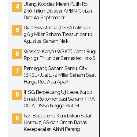
Utang Kopdes Merah Putih Rp
240 Triliun Dibayar APBN, Cicilan
Dimulai September
Dian Swastatika (DSSA) Alihkan
9,63 Miliar Saham Treasuri per 10
Agustus, Saham Naik
Waskita Karya (WSKT) Catat Rugi
Rp 1,91 Triliun per Semester I 2026
Pemegang Saham Sentul City
(BKSL) Jual 1,32 Miliar Saham Saat
Harga Reli, Ada Apa?
IHSG Berpeluang Uji Level 6.400,
Simak Rekomendasi Saham TPIA,
CDIA, DSSA hingga BACH
Iran Berpotensi Kendalikan Selat
Hormuz, AS dan Oman Bahas
Kesepakatan Akhiri Perang