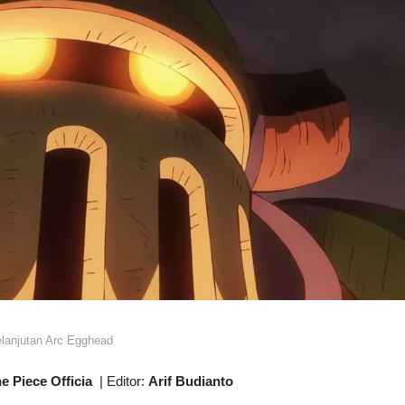
lanjutan Arc Egghead
 Piece Officia
|
Editor:
Arif Budianto