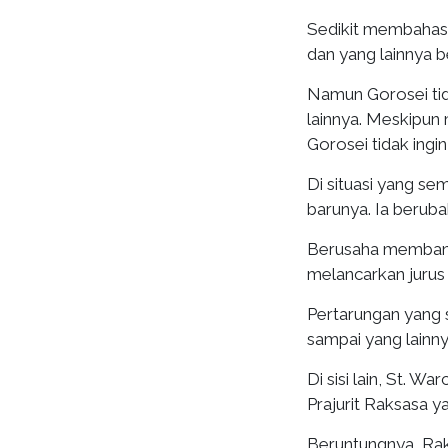
Sedikit membahas 
dan yang lainnya 
Namun Gorosei tid
lainnya. Meskipun
Gorosei tidak ingi
Di situasi yang s
barunya. Ia beruba
Berusaha membant
melancarkan juru
Pertarungan yang s
sampai yang lainn
Di sisi lain, St. 
Prajurit Raksasa y
Beruntungnya, Rak