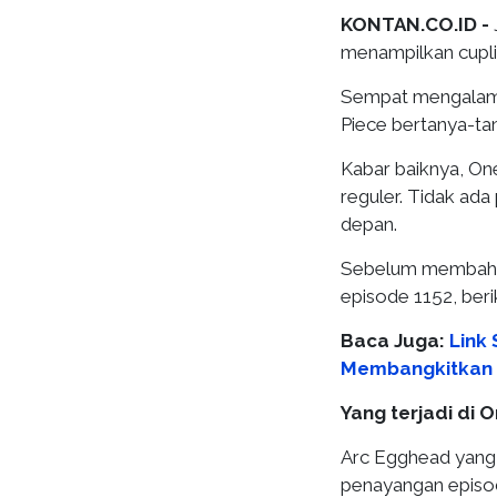
KONTAN.CO.ID -
menampilkan cupli
Sempat mengalami
Piece bertanya-ta
Kabar baiknya, On
reguler. Tidak ad
depan.
Sebelum membahas 
episode 1152, ber
Baca Juga:
Link
Membangkitkan 
Yang terjadi di 
Arc Egghead yang 
penayangan episod