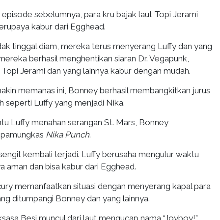
episode sebelumnya, para kru bajak laut Topi Jerami
berupaya kabur dari Egghead.
ak tinggal diam, mereka terus menyerang Luffy dan yang
 mereka berhasil menghentikan siaran Dr. Vegapunk,
n Topi Jerami dan yang lainnya kabur dengan mudah.
emakin memanas ini, Bonney berhasil membangkitkan jurus
h seperti Luffy yang menjadi Nika.
u Luffy menahan serangan St. Mars, Bonney
s pamungkas
Nika Punch
.
engit kembali terjadi. Luffy berusaha mengulur waktu
ya aman dan bisa kabur dari Egghead.
Warcury memanfaatkan situasi dengan menyerang kapal para
ang ditumpangi Bonney dan yang lainnya.
sasa Besi muncul dari laut mengucap nama “Joyboy!”.