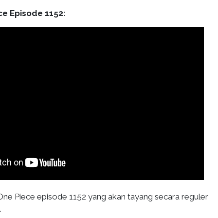
ce Episode 1152:
 One Piece episode 1152 yang akan tayang secara reguler
.