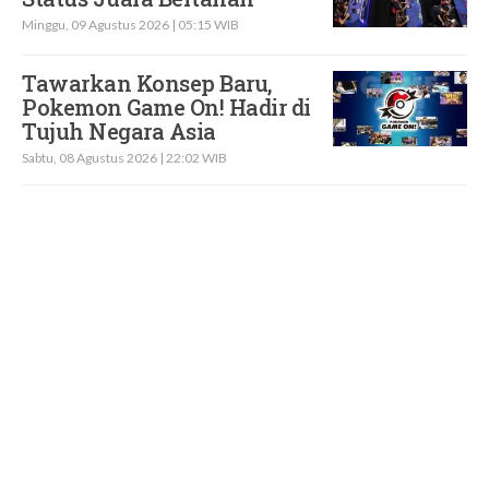
Minggu, 09 Agustus 2026 | 05:15 WIB
Tawarkan Konsep Baru,
Pokemon Game On! Hadir di
Tujuh Negara Asia
Sabtu, 08 Agustus 2026 | 22:02 WIB
Jadwal GOTF MLBB 2026:
ONIC dan Vitality Hadapi
Lawan Tangguh di Semifinal
Sabtu, 08 Agustus 2026 | 10:00 WIB
Event Frostfire Hyperbook
Free Fire 2026 Bergulir: Bisa
Hemat Diamond Survivors
Sabtu, 08 Agustus 2026 | 07:00 WIB
KATSEYE Kembali